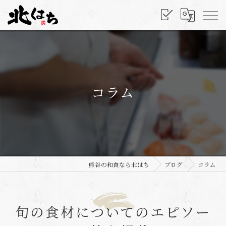
コラム
熊谷の和食なら北はち
ブログ
コラム
旬の食材についてのエピソー