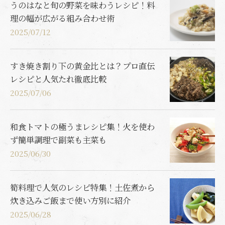
うのはなと旬の野菜を味わうレシピ！料
理の幅が広がる組み合わせ術
2025/07/12
すき焼き割り下の黄金比とは？プロ直伝
レシピと人気たれ徹底比較
2025/07/06
和食トマトの極うまレシピ集！火を使わ
ず簡単調理で副菜も主菜も
2025/06/30
筍料理で人気のレシピ特集！土佐煮から
炊き込みご飯まで使い方別に紹介
2025/06/28