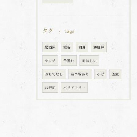
タグ
Tags
居酒屋
熊谷
和食
海鮮丼
ランチ
子連れ
美味しい
おもてなし
駐車場あり
そば
釜飯
お寿司
バリアフリー