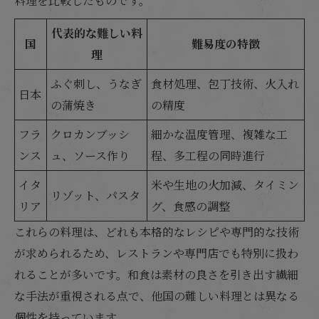
料理を比較したものです。
代表的な難しい料
国
難易度の特徴
理
ふぐ刺し、うなぎ
食材処理、包丁技術、火入れ
日本
の蒲焼き
の精度
フラ
クロカンブッシ
細かな温度管理、複雑な工
ンス
ュ、ソース作り
程、多工程の同時進行
イタ
米や生地の火加減、タイミン
リゾット、パスタ
リア
グ、食感の調整
これらの料理は、どれも本格的なレシピや専門的な技術
が求められるため、レストランや専門店でも特別に扱わ
れることが多いです。和食は素材の良さを引き出す繊細
な手法が重視される点で、他国の難しい料理とは異なる
個性を持っています。