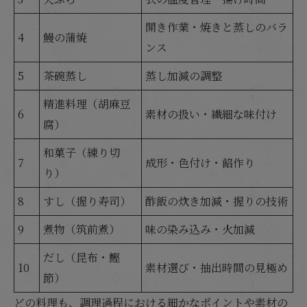
開き作業・焼きと蒸しのバラ
4
鰻の蒲焼
ンス
5
茶碗蒸し
蒸し加減の調整
精進料理（胡麻豆
6
素材の扱い・繊細な味付け
腐）
和菓子（練り切
7
成形・色付け・餡作り
り）
8
すし（握り寿司）
酢飯の炊き加減・握りの技術
9
煮物（筑前煮）
味の染み込み・火加減
だし（昆布・鰹
10
素材選び・抽出時間の見極め
節）
どの料理も、調理過程における細かなポイントや素材の