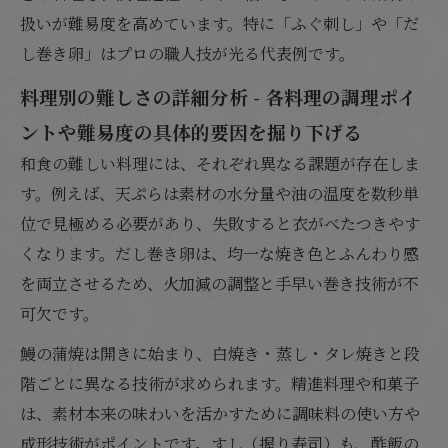
扱いが難易度を高めています。特に「ふぐ刺し」や「だ
し巻き卵」はプロの職人技が光る代表例です。
料理別の難しさの詳細分析 - 各料理の調理ポイ
ントや難易度の具体的要因を掘り下げる
和食の難しい料理には、それぞれ異なる課題が存在しま
す。例えば、天ぷらは素材の水分量や油の温度を数秒単
位で見極める必要があり、失敗すると衣がべたつきやす
くなります。だし巻き卵は、均一な焼き色とふんわり感
を両立させるため、火加減の調整と手早い巻き技術が不
可欠です。
鰻の蒲焼は開きに始まり、白焼き・蒸し・タレ焼きと段
階ごとに異なる技術が求められます。精進料理や和菓子
は、素材本来の味わいを活かすために調味料の使い方や
成形技術がポイントです。すし（握り寿司）も、酢飯の