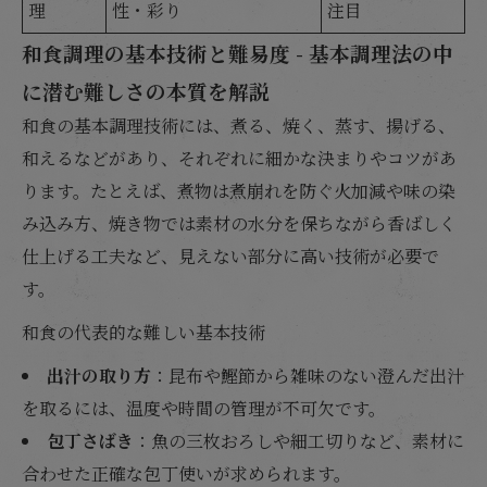
理
性・彩り
注目
和食調理の基本技術と難易度 - 基本調理法の中
に潜む難しさの本質を解説
和食の基本調理技術には、煮る、焼く、蒸す、揚げる、
和えるなどがあり、それぞれに細かな決まりやコツがあ
ります。たとえば、煮物は煮崩れを防ぐ火加減や味の染
み込み方、焼き物では素材の水分を保ちながら香ばしく
仕上げる工夫など、見えない部分に高い技術が必要で
す。
和食の代表的な難しい基本技術
出汁の取り方
：昆布や鰹節から雑味のない澄んだ出汁
を取るには、温度や時間の管理が不可欠です。
包丁さばき
：魚の三枚おろしや細工切りなど、素材に
合わせた正確な包丁使いが求められます。