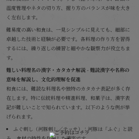
温度管理やネタの切り方、握り方のバランスが味を大き
く左右します。
難易度の高い和食は、一見シンプルに見えても、細部に
卓越した技術と経験が必要です。各料理の作り方を習得
するには、繰り返しの練習と細やかな観察力が役立ちま
す。
難しい料理名の漢字・カタカナ解説 - 難読漢字や名称の
意味を解説し、文化的理解を促進
和食には、難読な料理名や独特のカタカナ表記が多く存
在します。特に伝統料理や精進料理、和菓子は、漢字表
記が難しいことで知られています。以下のような例が挙
げられます。
ふぐ刺し（河豚刺し／テッサ）：河豚は「ふぐ」と読
み、食材の特性を反映した漢字です。