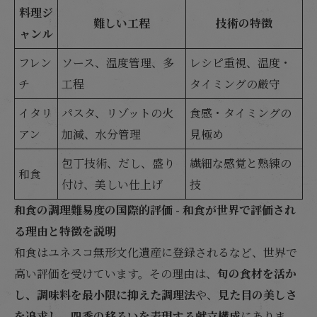
料理ジ
難しい工程
技術の特徴
ャンル
フレン
ソース、温度管理、多
レシピ重視、温度・
チ
工程
タイミングの厳守
イタリ
パスタ、リゾットの火
食感・タイミングの
アン
加減、水分管理
見極め
包丁技術、だし、盛り
繊細な感覚と熟練の
和食
付け、美しい仕上げ
技
和食の調理難易度の国際的評価 - 和食が世界で評価され
る理由と特徴を説明
和食はユネスコ無形文化遺産に登録されるなど、世界で
高い評価を受けています。その理由は、
旬の食材を活か
し、調味料を最小限に抑えた調理法
や、
見た目の美しさ
を追求し、四季の移ろいを表現する献立構成
にありま