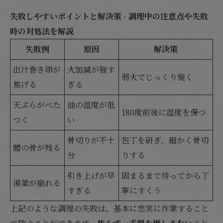
失敗しやすいポイントと解決策 - 調理中の注意点や失敗
時の対処法を解説
失敗例
原因
解決策
出汁巻き卵が
火加減が強す
弱火でじっくり焼く
焦げる
ぎる
天ぷらがべた
油の温度が低
180度前後に温度を保つ
つく
い
骨切りが不十
包丁を研ぎ、細かく骨切
鱧の骨が残る
分
りする
引き上げが早
固まるまで待ってから丁
湯葉が崩れる
すぎる
寧にすくう
上記のような調理の失敗は、基本に忠実に作業すること