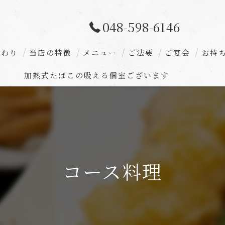
048-598-6146
だわり
当店の特徴
メニュー
ご法要
ご宴会
お持
加熱式たばこの吸える個室ございます
深谷の和食
コース料理
お食い初め
法事
コース料理
個室