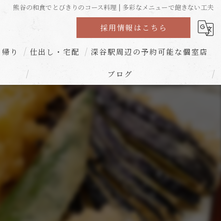
熊谷の和食でとびきりのコース料理 | 多彩なメニューで飽きない工夫
採用情報はこちら
ち帰り
仕出し・宅配
深谷駅周辺の予約可能な個室店
ブログ
コラム