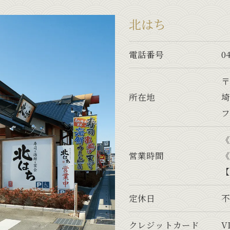
北はち
電話番号
0
〒
所在地
埼
フ
《
営業時間
《
【
定休日
クレジットカード
V