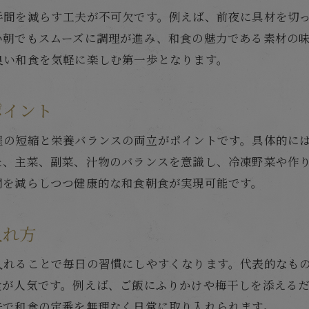
ワンプレート和食で子供の朝ごはん工夫
手間を減らす工夫が不可欠です。例えば、前夜に具材を切
朝ごはん和食定番を子供向けにアレンジ
い朝でもスムーズに調理が進み、和食の魅力である素材の
忙しい朝でも和食で栄養バランス
良い和食を気軽に楽しむ第一歩となります。
和食の朝ごはんで栄養バランスを整える
簡単和食で時短と栄養を両立させる方法
ポイント
朝ごはん和食で健康維持をサポート
程の短縮と栄養バランスの両立がポイントです。具体的に
朝ごはん和食簡単おかずで手間を削減
た、主菜、副菜、汁物のバランスを意識し、冷凍野菜や作
和食の朝ごはんで家族の健康を守る工夫
間を減らしつつ健康的な和食朝食が実現可能です。
朝ごはん和食の定番を時短で楽しむ
和食朝ごはん定番メニューの時短アレンジ
入れ方
簡単和食で忙しい朝も定番を楽しむ工夫
入れることで毎日の習慣にしやすくなります。代表的なも
朝ごはん和食定番おかずの時短レシピ集
食が人気です。例えば、ご飯にふりかけや梅干しを添える
時短和食で朝ごはんのマンネリ解消術
夫で和食の定番を無理なく日常に取り入れられます。