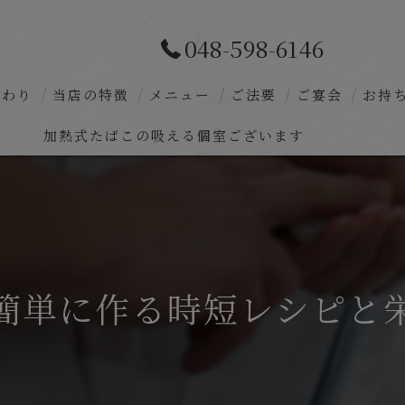
048-598-6146
だわり
当店の特徴
メニュー
ご法要
ご宴会
お持
加熱式たばこの吸える個室ございます
深谷の和食
コース料理
お食い初め
法事
簡単に作る時短レシピと
個室