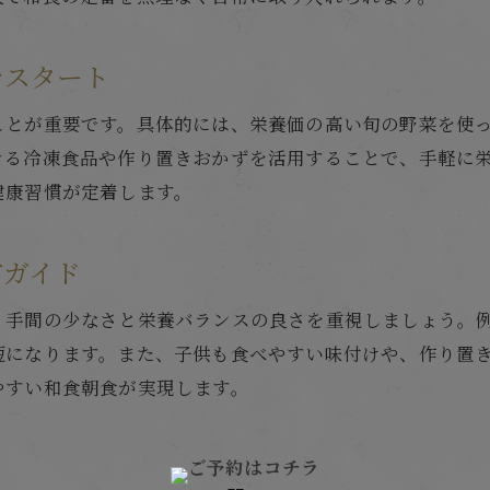
和食の朝ごはん簡単レシピで飽きない献立
ワンプレート和食で朝の時短献立術
をスタート
和食ワンプレートで簡単時短朝ごはん術
ことが重要です。具体的には、栄養価の高い旬の野菜を使
朝ごはん和食簡単ワンプレートの組み合わせ
きる冷凍食品や作り置きおかずを活用することで、手軽に
時短和食ワンプレートで栄養も満足の朝
健康習慣が定着します。
朝ごはん和食ワンプレートで子供も笑顔
和食簡単ワンプレートで朝の片付けも楽々
方ガイド
作り置きで叶える簡単和食朝ごはん
、手間の少なさと栄養バランスの良さを重視しましょう。
和食の朝ごはんを作り置きで時短実現
短になります。また、子供も食べやすい味付けや、作り置
朝ごはん和食簡単作り置きレシピ活用術
やすい和食朝食が実現します。
簡単和食で作り置きが嬉しい朝ごはん
和食作り置きおかずで忙しい朝も安心
朝ごはん和食簡単作り置きで毎日楽々