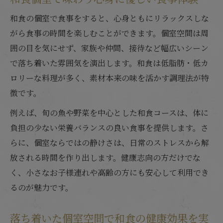
家族や接待に最適な和食個室の選び方と楽
和食の個室で食事をすると、心身ともにリラックスしな
しみ方
がら食事の時間を楽しむことができます。個室空間は周
和食個室ならではの落ち着き空間で健康を
囲の目を気にせず、家族や仲間、接待など幅広いシーン
意識
で落ち着いた雰囲気を演出します。和食は低脂肪・低カ
健康を支える和食個室の料理選びのコツを
ロリーな料理が多く、素材本来の味を活かす調理法が特
解説
徴です。
個室で和食を楽しむときの健康的な過ごし
例えば、旬の魚や野菜を中心とした和食コースは、体に
方
負担の少ない栄養バランスの良い食事を提供します。さ
健康志向なら和食個室が理想の選択
らに、個室ならではの静けさは、日常のストレスから解
和食個室が健康志向に選ばれる納得の理由
放される時間を作り出します。健康志向の方だけでな
個室空間で和食を味わう健康の新たなスタ
く、小さなお子様連れや高齢の方にも安心して利用でき
イル
るのが魅力です。
栄養バランス重視なら和食個室が最適なワ
落ち着いた個室空間で和食の健康効果を実
ケ