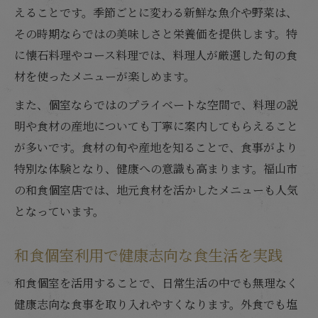
和食個室が導く持続可能な健康志向の暮ら
えることです。季節ごとに変わる新鮮な魚介や野菜は、
し方
その時期ならではの美味しさと栄養価を提供します。特
和食個室利用で家族や仲間と健康をシェア
に懐石料理やコース料理では、料理人が厳選した旬の食
新しい食習慣は和食個室から生まれる理由
材を使ったメニューが楽しめます。
また、個室ならではのプライベートな空間で、料理の説
明や食材の産地についても丁寧に案内してもらえること
が多いです。食材の旬や産地を知ることで、食事がより
特別な体験となり、健康への意識も高まります。福山市
の和食個室店では、地元食材を活かしたメニューも人気
となっています。
和食個室利用で健康志向な食生活を実践
和食個室を活用することで、日常生活の中でも無理なく
健康志向な食事を取り入れやすくなります。外食でも塩