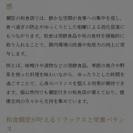
感
健康維持に役立つ和食個室の利用シーンと
は
個室の和食店では、静かな空間が食事への集中を促し、
和食個室で始める生活習慣病予防の食事術
食べ過ぎの防止やゆっくりとした咀嚼による消化促進に
もつながります。和食は発酵食品や旬の食材を積極的に
旬を取り入れた和食個室の魅力発見
取り入れることで、腸内環境の改善や免疫力の向上に寄
旬の味覚を満喫する和食個室の楽しみ方
与します。
季節食材が光る和食個室の健康志向メニュ
ー
例えば、味噌汁や漬物などの発酵食品、季節の魚介や野
菜を使った料理を味わいながら、ゆったりとした時間を
和食個室で味わう四季折々の栄養と美味し
過ごすことで、心身のバランスを整える効果が期待でき
さ
ます。福山市内でも個室付きの和食店が増えており、健
旬食材を大切にした和食個室の選び方のヒ
康志向の方々から支持を集めています。
ント
和食個室ならではの旬のヘルシー体験を紹
和食個室が叶えるリラックスと栄養バラン
介
ス
リラックス空間が導く和食健康術