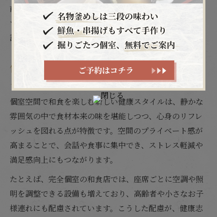
前にネット予約や空席状況を確認しておくことが大切で
す。人気の和食個室は混雑しやすいので、余裕を持った
計画が健康志向の食事体験をよりスムーズにします。
個室空間で和食を味わう健康の新たなスタ
イル
個室空間で和食を楽しむ新しい健康スタイルは、静かな
雰囲気の中で食材本来の味を堪能しつつ、心身のリフレ
ッシュを図れる点が特徴です。空間のプライベート感が
高まることで、会話や食事に集中でき、ストレス軽減や
満足感向上にもつながります。
たとえば、完全個室の和食店では、座席ごとに空調や照
明を調整できる設備も増えており、高齢者や小さなお子
様連れにも配慮されています。こうした配慮が、健康志