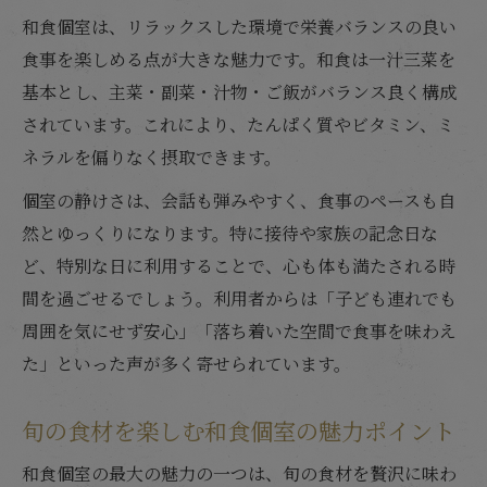
和食個室は、リラックスした環境で栄養バランスの良い
和食個室で叶える心も体も整うリラックス
食事を楽しめる点が大きな魅力です。和食は一汁三菜を
タイム
基本とし、主菜・副菜・汁物・ご飯がバランス良く構成
健康志向を支える和食個室の空間の工夫点
されています。これにより、たんぱく質やビタミン、ミ
和食個室の落ち着きがもたらす健康への効
ネラルを偏りなく摂取できます。
果
個室の静けさは、会話も弾みやすく、食事のペースも自
個室利用で和食のリラックス効果を最大化
然とゆっくりになります。特に接待や家族の記念日な
する方法
ど、特別な日に利用することで、心も体も満たされる時
和食個室で実践できる心身の健康サポート
間を過ごせるでしょう。利用者からは「子ども連れでも
術
周囲を気にせず安心」「落ち着いた空間で食事を味わえ
和食と個室が奏でる食の新習慣とは
た」といった声が多く寄せられています。
和食個室で始める健康的な食の新習慣提案
個室で和食を味わうことで変わる食生活の
旬の食材を楽しむ和食個室の魅力ポイント
質
和食個室の最大の魅力の一つは、旬の食材を贅沢に味わ