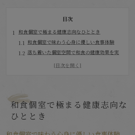
目次
和食個室で極まる健康志向なひととき
和食個室で味わう心身に優しい食事体験
落ち着いた個室空間で和食の健康効果を実
感
和食個室が叶えるリラックスと栄養バラン
ス
旬の食材を楽しむ和食個室の魅力ポイント
和食個室利用で健康志向な食生活を実践
和食個室で極まる健康志向な
個室のある和食で叶う至福の健康体験
ひととき
和食個室で味わう至福の健康志向ランチ提
案
和食個室で味わう心身に優しい食事体験