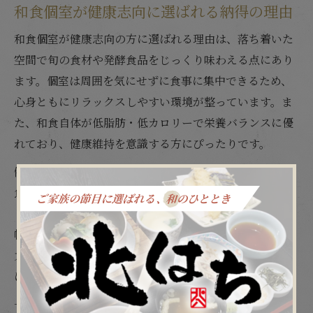
和食個室が健康志向に選ばれる納得の理由
和食個室が健康志向の方に選ばれる理由は、落ち着いた
空間で旬の食材や発酵食品をじっくり味わえる点にあり
ます。個室は周囲を気にせずに食事に集中できるため、
心身ともにリラックスしやすい環境が整っています。ま
た、和食自体が低脂肪・低カロリーで栄養バランスに優
れており、健康維持を意識する方にぴったりです。
例えば、福山市の和食個室では、野菜中心の季節料理や
魚介を使ったメニューが豊富に用意されています。こう
した店舗では、家族や仲間との会食、記念日・接待など
幅広いシーンで「健康」と「安心」を実感できるのが魅
力です。特に個室なら、アレルギーや食事制限にも柔軟
に対応できる点が評価されています。
一方で、個室利用時は予約が必要な場合も多いため、事