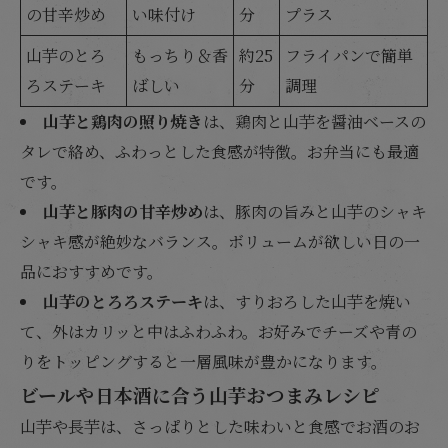
の甘辛炒め
い味付け
分
プラス
山芋のとろ
もっちり＆香
約25
フライパンで簡単
ろステーキ
ばしい
分
調理
山芋と鶏肉の照り焼き
は、鶏肉と山芋を醤油ベースの
タレで絡め、ふわっとした食感が特徴。お弁当にも最適
です。
山芋と豚肉の甘辛炒め
は、豚肉の旨みと山芋のシャキ
シャキ感が絶妙なバランス。ボリュームが欲しい日の一
品におすすめです。
山芋のとろろステーキ
は、すりおろした山芋を焼い
て、外はカリッと中はふわふわ。お好みでチーズや青の
りをトッピングすると一層風味が豊かになります。
ビールや日本酒に合う山芋おつまみレシピ
山芋や長芋は、さっぱりとした味わいと食感でお酒のお