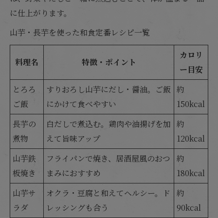
に仕上がります。
山芋・長芋を使った和食定番レシピ一覧
カロリ
料理名
特徴・ポイント
ー目安
とろろ
すりおろし山芋にだし・醤油。ご飯
約
ご飯
にかけて食べやすい
150kcal
長芋の
白だしで煮込む。鶏肉や油揚げを加
約
煮物
えて旨味アップ
120kcal
山芋鉄
フライパンで焼き、居酒屋風のおつ
約
板焼き
まみにおすすめ
180kcal
山芋サ
オクラ・豆腐と和えてヘルシー。ド
約
ラダ
レッシングも合う
90kcal