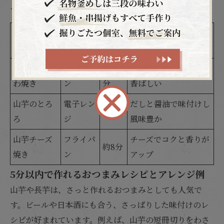
す。
主な調理
所要
料理名
ポイント
方法
時間
山芋ふわふ
フライパ
約10
中火でじっくり焼くと
わ焼き
ン
分
香ばしい
山芋のとろ
電子レン
だしと醤油で味付けし
約5分
ろ
ジ
風味豊か
山芋チーズ
フライパ
チーズでコクと香りが
約8分
焼き
ン
アップ
5分以内で作れるおつまみレシピとアレンジ例
山芋や長芋は、さっと作れるおつまみとしても人気で
す。ビールや日本酒にも合う、さっぱりした味付けのレ
シピが好まれています。例えば、山芋の短冊切りをわさ