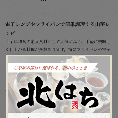
電子レンジやフライパンで簡単調理する山芋レ
シピ
山芋は和食の定番食材として人気が高く、手軽に美味し
く仕上がる料理が多数あります。特にフライパンや電子
レンジを活用した時短レシピは忙しい方にもおすすめで
す。例えば、山芋ふわふわ焼きは、すりおろした山芋に
卵やだし、醤油を混ぜ、フライパンで焼くだけで外はカ
リッと中はふわっと仕上がります。チーズや刻みネギを
加えると、子どもから大人まで満足できる一品になりま
す。電子レンジの場合は耐熱容器に材料を入れて加熱す
るだけで、時短かつヘルシーに楽しめます。
下記は山芋を使った人気の時短調理法の比較テーブルで