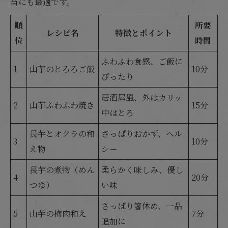
当にも最適です。
順
所要
レシピ名
特徴とポイント
位
時間
ふわふわ食感、ご飯に
1
山芋のとろろご飯
10分
ぴったり
居酒屋風、外はカリッ
2
山芋ふわふわ焼き
15分
中はとろ
長芋とオクラの和
さっぱりおかず、ヘル
3
10分
え物
シー
長芋の煮物（めん
柔らかく味しみ、優し
4
20分
つゆ）
い味
さっぱり箸休め、一品
5
山芋の梅肉和え
7分
追加に