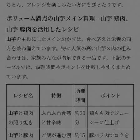
ちろん、アレンジを楽しみたい方にもぴったりです。
ボリューム満点の山芋メイン料理 - 山芋 鶏肉、
山芋 豚肉を活用したレシピ
山芋を主役にしたメインおかずは、食べ応えと栄養の両
方を兼ね備えています。特に人気の高い山芋×肉の組み
合わせは、家族みんなが満足できる一品です。下記のテ
ーブルでは、調理時間やポイントを比較しやすくまとめ
ています。
所要
レシピ名
特徴
ポイント
時間
山芋と鶏肉
ふわふわ食感
約20
鶏もも肉でジュー
の照り焼き
と甘辛味
分
シーに仕上げ
山芋と豚肉
ご飯が進む濃
約15
豚バラ肉でコクを