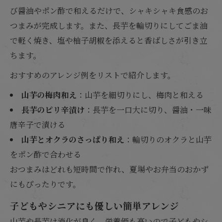
び醤油やポン酢で和えるだけで、シャキシャキ食感のお
つまみが完成します。また、長芋を輪切りにしてごま油
で軽く焼き、塩や柚子胡椒を添えると香ばしさが引き立
ちます。
おすすめのアレンジ例をリストで紹介します。
山芋の梅肉和え
：山芋を細切りにし、梅肉と和える
長芋のピリ辛漬け
：長芋を一口大に切り、醤油・一味
唐辛子で漬ける
山芋とオクラのさっぱり和え
：輪切りのオクラと山芋
をポン酢で合わせる
おつまみはどれも短時間で作れ、夏場やお弁当のおかず
にもぴったりです。
子どもやシニアにも優しい簡単アレンジ
山芋や長芋は消化が良く、栄養価も高いので子どもやシ