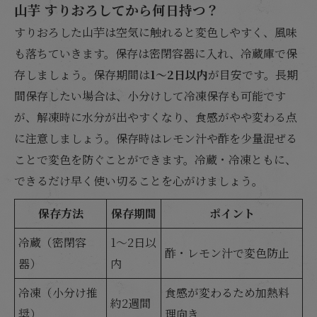
山芋 すりおろしてから何日持つ？
すりおろした山芋は空気に触れると変色しやすく、風味
も落ちていきます。保存は密閉容器に入れ、冷蔵庫で保
存しましょう。保存期間は
1〜2日以内
が目安です。長期
間保存したい場合は、小分けして冷凍保存も可能です
が、解凍時に水分が出やすくなり、食感がやや変わる点
に注意しましょう。保存時はレモン汁や酢を少量混ぜる
ことで変色を防ぐことができます。冷蔵・冷凍ともに、
できるだけ早く使い切ることを心がけましょう。
保存方法
保存期間
ポイント
冷蔵（密閉容
1〜2日以
酢・レモン汁で変色防止
器）
内
冷凍（小分け推
食感が変わるため加熱料
約2週間
奨）
理向き