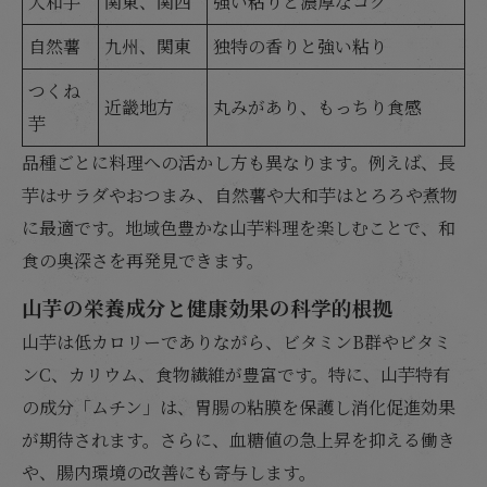
大和芋
関東、関西
強い粘りと濃厚なコク
自然薯
九州、関東
独特の香りと強い粘り
つくね
近畿地方
丸みがあり、もっちり食感
芋
品種ごとに料理への活かし方も異なります。例えば、長
芋はサラダやおつまみ、自然薯や大和芋はとろろや煮物
に最適です。地域色豊かな山芋料理を楽しむことで、和
食の奥深さを再発見できます。
山芋の栄養成分と健康効果の科学的根拠
山芋は低カロリーでありながら、ビタミンB群やビタミ
ンC、カリウム、食物繊維が豊富です。特に、山芋特有
の成分「ムチン」は、胃腸の粘膜を保護し消化促進効果
が期待されます。さらに、血糖値の急上昇を抑える働き
や、腸内環境の改善にも寄与します。