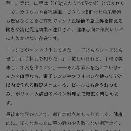
芋」。実は、山芋は【100gあたり約65kcal】と低カロリ
ーで、カリウムや食物繊維、ビタミンB群などの栄養素
も豊富なことをご存知ですか？
血糖値の急上昇を抑える
働き
や消化促進効果が注目され、健康志向の和食レシピ
にも欠かせない存在です。
「レシピがマンネリ化してきた」「子どもやシニアにも
優しい山芋料理を知りたい」「忙しいけれど、手軽で美
味しい和食を作りたい」──そんな悩みを抱えていませ
んか？
山芋なら、電子レンジやフライパンを使って5分
以内で作れる時短メニューや、ビールにも合うおつま
み、ボリューム満点のメイン料理まで幅広く楽しめま
す。
最後まで読むことで、毎日の献立がもっと楽しく、健康
的に。知らなかった山芋の魅力や失敗しない調理ポイン