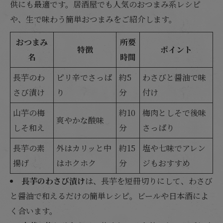
供にも最適です。居酒屋でも人気のおつまみ系レシピ
や、生で味わう簡単おつまみをご紹介します。
おつまみ
所要
特徴
ポイント
名
時間
長芋のわ
ピリ辛でさっぱ
約5
わさびと醤油で味
さび漬け
り
分
付け
山芋の梅
約10
梅肉としそで後味
爽やかな酸味
しそ和え
分
さっぱり
長芋の素
外はカリッと中
約15
塩や七味でアレン
揚げ
はホクホク
分
ジもおすすめ
長芋のわさび漬け
は、長芋を短冊切りにして、わさび
と醤油で和えるだけの簡単レシピ。ビールや日本酒によ
く合います。