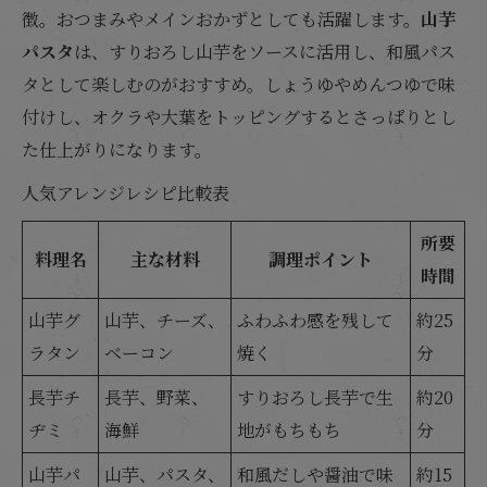
徴。おつまみやメインおかずとしても活躍します。
山芋
パスタ
は、すりおろし山芋をソースに活用し、和風パス
タとして楽しむのがおすすめ。しょうゆやめんつゆで味
付けし、オクラや大葉をトッピングするとさっぱりとし
た仕上がりになります。
人気アレンジレシピ比較表
所要
料理名
主な材料
調理ポイント
時間
山芋グ
山芋、チーズ、
ふわふわ感を残して
約25
ラタン
ベーコン
焼く
分
長芋チ
長芋、野菜、
すりおろし長芋で生
約20
ヂミ
海鮮
地がもちもち
分
山芋パ
山芋、パスタ、
和風だしや醤油で味
約15