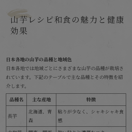
山芋和食の定番＆変わり種アレンジレシピ
山芋の下ごしらえ・保存法・調理前後の注意点
山芋レシピ和食の魅力と健康
店舗概要
効果
日本各地の山芋の品種と地域色
日本各地では地域ごとにさまざまな山芋の品種が栽培さ
れています。下記のテーブルで主な品種とその特徴を紹
介します。
品種名
主な産地
特徴
北海道、青
粘りが少なく、シャキシャキ食
長芋
森
感