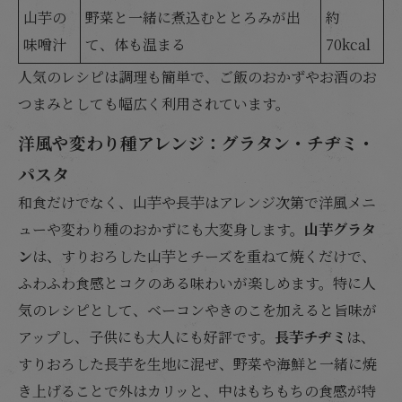
山芋の
野菜と一緒に煮込むととろみが出
約
味噌汁
て、体も温まる
70kcal
人気のレシピは調理も簡単で、ご飯のおかずやお酒のお
つまみとしても幅広く利用されています。
洋風や変わり種アレンジ：グラタン・チヂミ・
パスタ
和食だけでなく、山芋や長芋はアレンジ次第で洋風メニ
ューや変わり種のおかずにも大変身します。
山芋グラタ
ン
は、すりおろした山芋とチーズを重ねて焼くだけで、
ふわふわ食感とコクのある味わいが楽しめます。特に人
気のレシピとして、ベーコンやきのこを加えると旨味が
アップし、子供にも大人にも好評です。
長芋チヂミ
は、
すりおろした長芋を生地に混ぜ、野菜や海鮮と一緒に焼
き上げることで外はカリッと、中はもちもちの食感が特