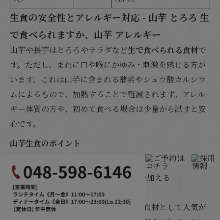
生食の安全性とアレルギー対応 - 山芋 とろろ 生
で食べられますか、山芋 アレルギー
山芋や長芋はとろろやサラダなど
生で食べられる食材
で
す。ただし、まれに口や喉にかゆみ・刺激を感じる方が
います。これは山芋に含まれる酵素やシュウ酸カルシウ
ムによるもので、加熱することで軽減されます。アレル
ギー体質の方や、初めて食べる場合は少量から試すと安
心です。
山芋生食のポイント
生での摂取は可能
かゆみが気になる場合は加熱や酢を加える
アレルギー体質の方は注意が必要
山芋は栄養豊富で低カロリーな和食の食材として人気が