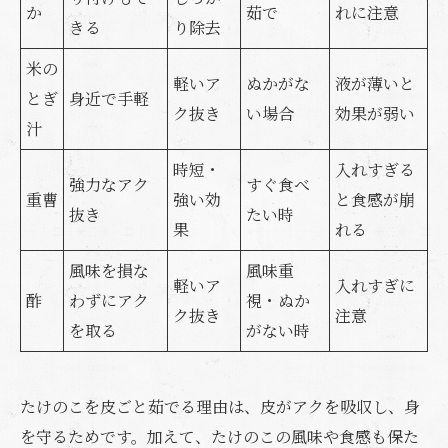
か
茹で
れに注意
きる
り除去
米の
軽いア
ぬかがな
液が薄いと
とぎ
身近で手軽
ク抜き
い場合
効果が弱い
汁
時短・
入れすぎる
強力なアク
すぐ食べ
重曹
強い効
と食感が崩
抜き
たい時
果
れる
風味を損な
風味重
軽いア
入れすぎに
酢
わずにアク
視・ぬか
ク抜き
注意
を取る
がない時
たけのこを皮ごと茹でる理由は、皮がアクを吸収し、身
を守るためです。加えて、たけのこの風味や食感も保た