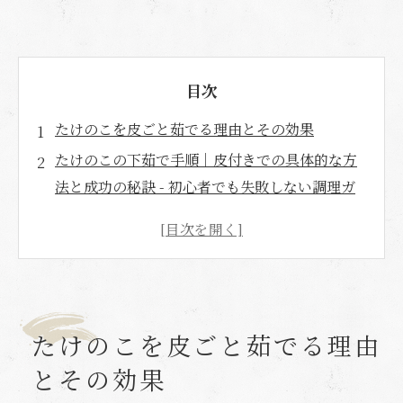
目次
たけのこを皮ごと茹でる理由とその効果
たけのこの下茹で手順｜皮付きでの具体的な方
法と成功の秘訣 - 初心者でも失敗しない調理ガ
イド
たけのこの皮をむいてしまった場合の対処法と
皮なし茹でのポイント - トラブル時の最適調理
法
たけのこのアク抜き材料比較｜米ぬか・米のと
たけのこを皮ごと茹でる理由
ぎ汁・重曹・酢の効果と選び方 - 効率的なアク
とその効果
抜き法を検証