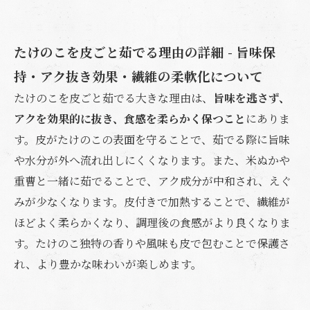
たけのこの皮ごと茹でた後の処理・保存・活用
法 - 長持ちさせるコツと日常活用例
たけのこを皮ごと茹でる理由の詳細 - 旨味保
店舗概要
持・アク抜き効果・繊維の柔軟化について
たけのこを皮ごと茹でる大きな理由は、
旨味を逃さず、
アクを効果的に抜き、食感を柔らかく保つこと
にありま
す。皮がたけのこの表面を守ることで、茹でる際に旨味
や水分が外へ流れ出しにくくなります。また、米ぬかや
重曹と一緒に茹でることで、アク成分が中和され、えぐ
みが少なくなります。皮付きで加熱することで、繊維が
ほどよく柔らかくなり、調理後の食感がより良くなりま
す。たけのこ独特の香りや風味も皮で包むことで保護さ
れ、より豊かな味わいが楽しめます。