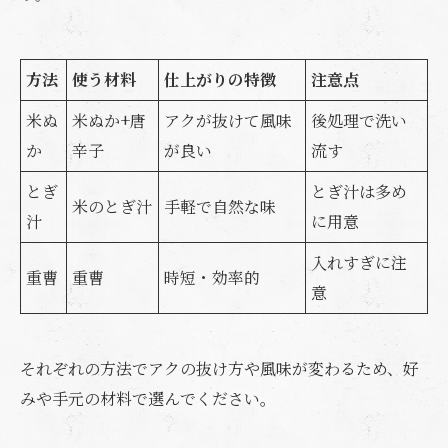
方法
使う材料
仕上がりの特徴
注意点
米ぬ
米ぬか+唐
アクが抜けて風味
後処理で洗い
か
辛子
が良い
流す
とぎ
とぎ汁は多め
米のとぎ汁
手軽で自然な味
汁
に用意
入れすぎに注
重曹
重曹
時短・効率的
意
それぞれの方法でアクの抜け方や風味が変わるため、好
みや手元の材料で選んでください。