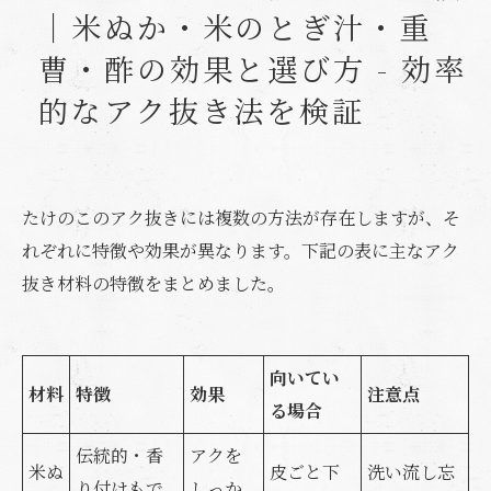
｜米ぬか・米のとぎ汁・重
曹・酢の効果と選び方 - 効率
的なアク抜き法を検証
たけのこのアク抜きには複数の方法が存在しますが、そ
れぞれに特徴や効果が異なります。下記の表に主なアク
抜き材料の特徴をまとめました。
向いてい
材料
特徴
効果
注意点
る場合
伝統的・香
アクを
米ぬ
皮ごと下
洗い流し忘
り付けもで
しっか