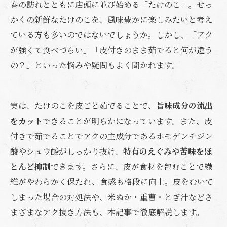
春の訪れとともに店頭に並び始める「たけのこ」。せっ
かくの新鮮なたけのこを、風味豊かに楽しみたいと考え
ている方も多いのではないでしょうか。しかし、「アク
が強くて食べづらい」「皮付きのまま茹でると何が違う
の？」といった悩みや疑問もよく聞かれます。
実は、たけのこを皮ごと茹でることで、
旨味成分の流出
をカット
できることが明らかになっています。また、皮
付きで茹でることでアクの主成分であるホモゲンチジン
酸やシュウ酸がしっかり抜け、
特有のえぐみや苦味をほ
とんど抑制
できます。さらに、皮が食材を包むことで繊
維がやわらかく保たれ、食感も格段に向上。皮をむいて
しまった場合の対処法や、米ぬか・重曹・とぎ汁などさ
まざまなアク抜き方法も、本記事で徹底解説します。