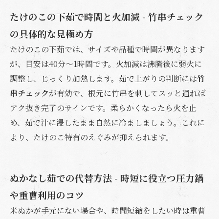
たけのこの下茹で時間と火加減 - 竹串チェック
の具体的な見極め方
たけのこの下茹では、サイズや品種で時間が異なります
が、目安は40分～1時間です。火加減は沸騰後に弱火に
調整し、じっくり加熱します。茹で上がりの判断には
竹
串チェック
が有効で、根元に竹串を刺してスッと通れば
アク抜き完了のサインです。柔らかくなったら火を止
め、茹で汁に浸したまま自然に冷ましましょう。これに
より、たけのこ特有のえぐみが抑えられます。
ぬかなし茹での代替方法 - 時短に役立つ圧力鍋
や重曹利用のコツ
米ぬかが手元にない場合や、時間短縮をしたい時は重曹