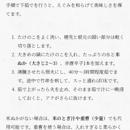
手順で下茹でを行うと、えぐみを和らげて美味しさを保
てます。
たけのこをよく洗い、穂先と根元の固い部分は軽く
切り落とします。
大きめの鍋にたけのこを入れ、たっぷりの水と
米
ぬか（大さじ2～3）
、赤唐辛子1本を加えます。
沸騰させたら弱火にし、40分～1時間程度茹でま
す。途中で竹串を刺して、スッと通ればOKです。
茹で上がったら火を止め、そのまま茹で汁に一晩浸
しておくと、アクがさらに抜けます。
米ぬかがない場合は、
米のとぎ汁や重曹（少量）
でも代
用可能です。重曹を使う場合は、入れすぎると柔らかく