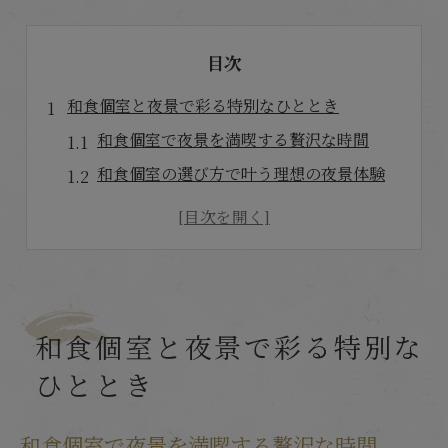
目次
和食個室と夜景で彩る特別なひととき
和食個室で夜景を満喫する贅沢な時間
和食個室の選び方で叶う理想の夜景体験
和食個室は記念日デートに最適な空間
和食個室と夜景で生まれる特別な感動
和食個室を選ぶ際の夜景チェックポイント
夜景が美しい和食個室の魅力を探る
和食個室と夜景で彩る特別な
和食個室で楽しむ夜景の魅力を徹底解説
ひととき
和食個室が夜景デートに選ばれる理由
和食個室の夜景で感じる非日常のひととき
和食個室で夜景を満喫する贅沢な時間
和食個室ならではの夜景の楽しみ方とは