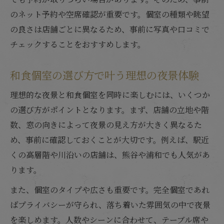
夜に映える和食個室の雰囲気を体感
のネット予約や空席確認が重要です。個室の種類や眺望
の良さは店舗ごとに異なるため、事前に写真や口コミで
和食個室は夜景と共に雰囲気も楽しめる
チェックすることをおすすめします。
和食個室の照明が夜景をより美しく演出
和食個室で味わう夜の落ち着いた空間
和食個室の選び方で叶う理想の夜景体験
和食個室の雰囲気が夜景を引き立てる理由
理想的な夜景と和食個室を同時に楽しむには、いくつか
和食個室だからこそ感じる夜の特別感
の選び方がポイントとなります。まず、店舗の立地や階
デートや会食に和食個室が喜ばれる理由
数、窓の向きによって夜景の見え方が大きく異なるた
和食個室はデートや会食に最適な選択肢
め、事前に確認しておくことが大切です。例えば、駅近
和食個室の夜景が会話を盛り上げる理由
くの高層階や川沿いの店舗は、熊谷や浦和でも人気があ
和食個室はプライバシーと夜景を両立
ります。
和食個室で安心して楽しめる夜景デート
また、個室のタイプや広さも重要です。完全個室であれ
和食個室なら少人数会食も夜景で華やかに
ばプライバシーが守られ、落ち着いた雰囲気の中で夜景
を楽しめます。人数やシーンに合わせて、テーブル席や