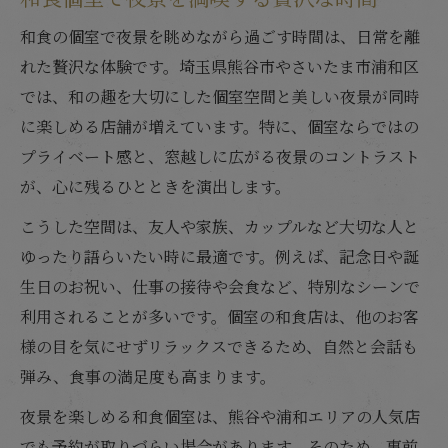
和食個室で味わう夜景の特別な雰囲気
和食の個室で夜景を眺めながら過ごす時間は、日常を離
記念日なら和食個室で夜景を楽しむ
れた贅沢な体験です。埼玉県熊谷市やさいたま市浦和区
では、和の趣を大切にした個室空間と美しい夜景が同時
和食個室で迎える記念日の夜景体験
に楽しめる店舗が増えています。特に、個室ならではの
和食個室は記念日にふさわしい空間
プライベート感と、窓越しに広がる夜景のコントラスト
和食個室で叶う思い出深い夜景の演出
が、心に残るひとときを演出します。
和食個室の夜景が記念日に与える印象
こうした空間は、友人や家族、カップルなど大切な人と
和食個室で大切な人と過ごす夜景時間
ゆったり語らいたい時に最適です。例えば、記念日や誕
熊谷市や浦和区の和食個室選び実践法
生日のお祝い、仕事の接待や会食など、特別なシーンで
和食個室選びで注目すべき夜景の条件
利用されることが多いです。個室の和食店は、他のお客
和食個室の夜景が楽しめる店舗の探し方
様の目を気にせずリラックスできるため、自然と会話も
和食個室を比較する際の夜景チェック法
弾み、食事の満足度も高まります。
和食個室で夜景を重視する選び方のコツ
夜景を楽しめる和食個室は、熊谷や浦和エリアの人気店
和食個室の夜景体験を事前に確認しよう
でも予約が取りづらい場合があります。そのため、事前