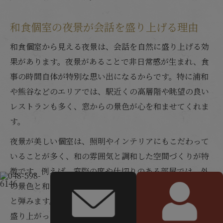
和食個室の夜景が会話を盛り上げる理由
和食個室から見える夜景は、会話を自然に盛り上げる効
果があります。夜景があることで非日常感が生まれ、食
事の時間自体が特別な思い出になるからです。特に浦和
や熊谷などのエリアでは、駅近くの高層階や眺望の良い
レストランも多く、窓からの景色が心を和ませてくれま
す。
夜景が美しい個室は、照明やインテリアにもこだわって
いることが多く、和の雰囲気と調和した空間づくりが特
徴です。例えば、窓際の席や仕切りのある部屋では、外
の景色と和食の繊細な盛り付けが相まって、会話も自然
と弾みます。デートや友人との会食で「いつもより話が
盛り上がった」という声もよく聞かれます。