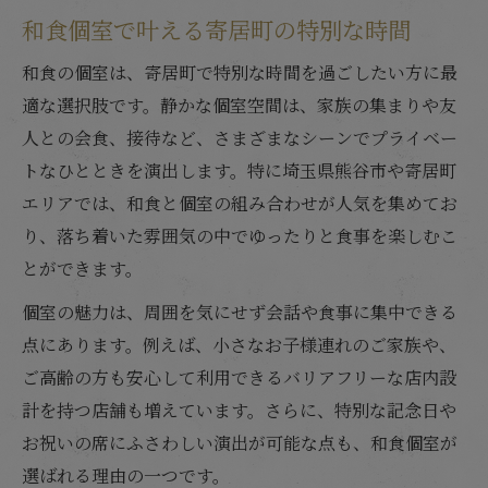
和食個室で叶える寄居町の特別な時間
和食個室で刺身の鮮度を堪能する秘訣
静かな空間で刺身を満喫する和食個室
和食の個室は、寄居町で特別な時間を過ごしたい方に最
熊谷市周辺の和食個室が選ばれる理由
適な選択肢です。静かな個室空間は、家族の集まりや友
人との会食、接待など、さまざまなシーンでプライベー
和食個室が熊谷市周辺で支持される理由
トなひとときを演出します。特に埼玉県熊谷市や寄居町
刺身と和食を個室で味わう魅力とは
エリアでは、和食と個室の組み合わせが人気を集めてお
熊谷市で和食個室が人気の背景を探る
り、落ち着いた雰囲気の中でゆったりと食事を楽しむこ
個室完備の和食店が選ばれるワケ
とができます。
和食個室で熊谷の味覚を堪能できる理由
個室の魅力は、周囲を気にせず会話や食事に集中できる
静かな空間で楽しむ旬の和食と刺身の魅力
点にあります。例えば、小さなお子様連れのご家族や、
和食個室で静かに味わう旬の刺身体験
ご高齢の方も安心して利用できるバリアフリーな店内設
旬の和食が個室で味わえる魅力解説
計を持つ店舗も増えています。さらに、特別な記念日や
個室空間で刺身と和食を堪能する贅沢
お祝いの席にふさわしい演出が可能な点も、和食個室が
静かな和食個室でゆったり旬を楽しむ
選ばれる理由の一つです。