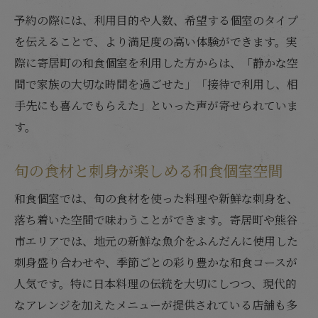
和食個室で季節ごとの刺身を味わう楽しさ
予約の際には、利用目的や人数、希望する個室のタイプ
接待に最適な和食個室の選び方ガイド
を伝えることで、より満足度の高い体験ができます。実
際に寄居町の和食個室を利用した方からは、「静かな空
接待で失敗しない和食個室の選び方
間で家族の大切な時間を過ごせた」「接待で利用し、相
和食個室で印象を高める接待のポイント
手先にも喜んでもらえた」といった声が寄せられていま
刺身が楽しめる個室和食店の選定法
す。
静かな和食個室を接待で活用するコツ
和食個室で接待を成功させる秘訣
旬の食材と刺身が楽しめる和食個室空間
家族団欒に和食個室が人気なワケを解明
和食個室では、旬の食材を使った料理や新鮮な刺身を、
家族で楽しむ和食個室の魅力と人気の理由
落ち着いた空間で味わうことができます。寄居町や熊谷
和食個室が家族の団欒に選ばれる理由とは
市エリアでは、地元の新鮮な魚介をふんだんに使用した
刺身を囲む個室和食店で家族の時間を満喫
刺身盛り合わせや、季節ごとの彩り豊かな和食コースが
子連れでも安心な和食個室のポイント
人気です。特に日本料理の伝統を大切にしつつ、現代的
なアレンジを加えたメニューが提供されている店舗も多
家族で過ごす和食個室のやさしい空間作り