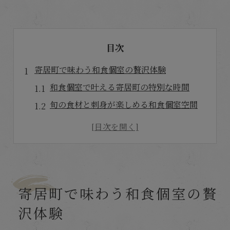
目次
寄居町で味わう和食個室の贅沢体験
和食個室で叶える寄居町の特別な時間
旬の食材と刺身が楽しめる和食個室空間
静かな個室で味わう和食の奥深さ
個室和食店の隠れた魅力と選び方のコツ
寄居町で人気の和食個室を体験しよう
落ち着いた個室で新鮮刺身を堪能する方法
寄居町で味わう和食個室の贅
和食個室で新鮮刺身を味わうコツ
沢体験
刺身が美味しい和食個室の選び方
落ち着いた個室で楽しむ刺身三昧