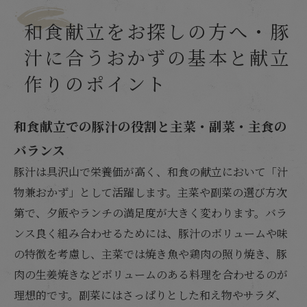
忙しい人向け！豚汁に合うおかずの簡単な時短
レシピと調理テクニック
和食献立をお探しの方へ・豚
店舗概要
汁に合うおかずの基本と献立
作りのポイント
和食献立での豚汁の役割と主菜・副菜・主食の
バランス
豚汁は具沢山で栄養価が高く、和食の献立において「汁
物兼おかず」として活躍します。主菜や副菜の選び方次
第で、夕飯やランチの満足度が大きく変わります。バラ
ンス良く組み合わせるためには、豚汁のボリュームや味
の特徴を考慮し、主菜では焼き魚や鶏肉の照り焼き、豚
肉の生姜焼きなどボリュームのある料理を合わせるのが
理想的です。副菜にはさっぱりとした和え物やサラダ、