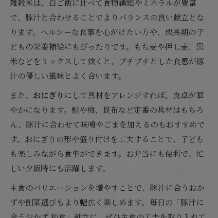
雑穀米は、白ご飯に比べて食物繊維やミネラルが豊富
で、豚汁と合わせることでよりバランスの良い献立とな
ります。ヘルシーな食事を心がけたい方や、成長期の子
どもの栄養補給にもぴったりです。もち麦や押し麦、黒
米などをミックスして炊くと、プチプチとした食感が豚
汁の優しい風味とよく合います。
また、
おにぎり
にして具材をアレンジすれば、食卓が華
やかになります。鮭や梅、昆布など定番の具材はもちろ
ん、豚汁に合わせて味噌やごまを加えるのもおすすめで
す。おにぎりの形や盛り付けを工夫することで、子ども
も楽しみながら食事ができます。お弁当にも便利で、忙
しい夕飯時にも活躍します。
主食のバリエーションを増やすことで、豚汁に合うおか
ずや副菜選びもより幅広く楽しめます。毎日の「豚汁に
合うおかず 和食」献立に、ぜひ主食の工夫を取り入れて