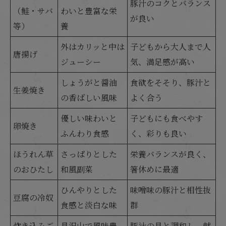
豚汁のコクとバランス
（鮭・サバ
わいと豊富な栄
が良い
等）
養
外はカリッと中は
子どもから大人まで人
唐揚げ
ジューシー
気、満足感が高い
しょうがと醤油
食欲をそそり、豚汁と
生姜焼き
の香ばしい風味
よく合う
優しい味わいと
子どもにも食べやす
卵焼き
ふんわり食感
く、彩りも良い
ほうれん草
さっぱりとした
栄養バランスが良く、
のおひたし
和風副菜
箸休めに最適
ひんやりとした
味噌味の豚汁と相性抜
豆腐の冷奴
食感と淡白な味
群
炊き込みご
具沢山で風味豊
豚汁の具と調和し、献