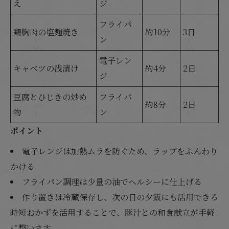
え
ジ
フライパ
鶏胸肉の塩麹焼き
約10分
3日
ン
電子レン
キャベツの浅漬け
約4分
2日
ジ
豆腐とひじきの炒め
フライパ
約8分
2日
物
ン
ポイント
電子レンジは加熱ムラを防ぐため、ラップをふんわり
かける
フライパン調理は少量の油でヘルシーに仕上げる
作り置きは冷蔵保存し、次の日の夕飯にも活用できる
時短おかずを活用することで、豚汁との和食献立が手軽
に整います。