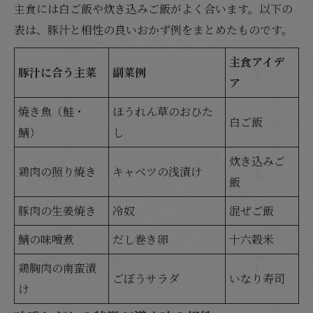
主食には白ご飯や炊き込みご飯がよく合います。以下の
表は、豚汁と相性の良いおかず例をまとめたものです。
主食アイデ
豚汁に合う主菜
副菜例
ア
焼き魚（鮭・
ほうれん草のおひた
白ご飯
鯖）
し
炊き込みご
鶏肉の照り焼き
キャベツの浅漬け
飯
豚肉の生姜焼き
冷奴
混ぜご飯
鯖の味噌煮
だし巻き卵
十六穀米
鶏胸肉の南蛮漬
ごぼうサラダ
いなり寿司
け