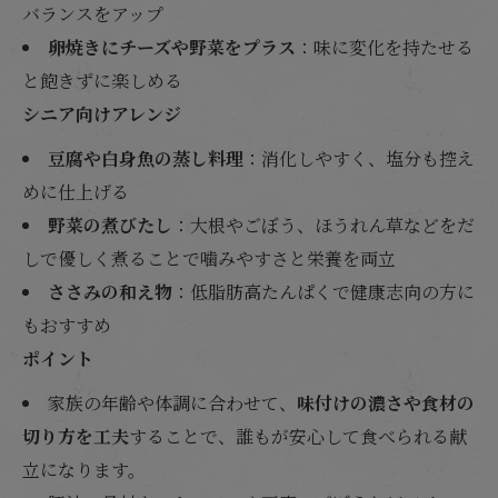
バランスをアップ
卵焼きにチーズや野菜をプラス
：味に変化を持たせる
と飽きずに楽しめる
シニア向けアレンジ
豆腐や白身魚の蒸し料理
：消化しやすく、塩分も控え
めに仕上げる
野菜の煮びたし
：大根やごぼう、ほうれん草などをだ
しで優しく煮ることで噛みやすさと栄養を両立
ささみの和え物
：低脂肪高たんぱくで健康志向の方に
もおすすめ
ポイント
家族の年齢や体調に合わせて、
味付けの濃さや食材の
切り方を工夫
することで、誰もが安心して食べられる献
立になります。