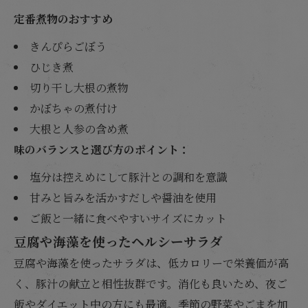
定番煮物のおすすめ
きんぴらごぼう
ひじき煮
切り干し大根の煮物
かぼちゃの煮付け
大根と人参の含め煮
味のバランスと選び方のポイント：
塩分は控えめにして豚汁との調和を意識
甘みと旨みを活かすだしや醤油を使用
ご飯と一緒に食べやすいサイズにカット
豆腐や海藻を使ったヘルシーサラダ
豆腐や海藻を使ったサラダは、低カロリーで栄養価が高
く、豚汁の献立と相性抜群です。消化も良いため、夜ご
飯やダイエット中の方にも最適。季節の野菜やごまを加