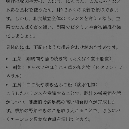
豚汁は豚肉や大根、ごぼう、にんじん、こんにゃくなど
多彩な食材を使うため、1杯で多くの栄養を摂取できま
す。しかし、和食献立全体のバランスを考えるなら、主
菜でたんぱく質を補い、副菜でビタミンや食物繊維を強
化しましょう。
具体的には、下記のような組み合わせがおすすめです。
主菜：鶏胸肉や魚の焼き物（たんぱく質＋脂質）
副菜：キャベツやほうれん草の和え物（ビタミン・ミ
ネラル）
主食：白ご飯や炊き込みご飯（炭水化物）
こうしたバランスを意識することで、豚汁の栄養価を活
かしつつ、健康的で満足感の高い和食献立が完成しま
す。季節の野菜やきのこを取り入れることで、さらにバ
リエーション豊かな食卓を演出できます。