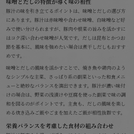
味噌とだしの特徴が導く味の相性
豚汁の味を引き立てるポイントは、味噌とだしの選び方
にあります。豚汁は赤味噌や合わせ味噌、白味噌など好
みで使い分けられますが、豚肉や根菜の旨みを活かすに
はコク深い合わせ味噌が人気です。だしは昆布とかつお
節を基本に、風味を強めたい場合は煮干しだしもおすす
めです。
味噌とだしの風味を活かすことで、焼き魚や鶏肉のよう
なシンプルな主菜、さっぱり系の副菜といった和食メニ
ューと絶妙なバランスを演出できます。豚汁が濃い味付
けの場合は、野菜の浅漬けや豆腐を使った副菜で味の調
和を図るのがポイントです。主食も、だしの風味を楽し
める炊き込みご飯やごまを加えたご飯が相性抜群です。
栄養バランスを考慮した食材の組み合わせ