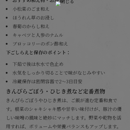
おすすめ和え物・お浸し
小松菜のごま和え
ほうれん草のお浸し
春菊のからし和え
キャベツと人参のナムル
ブロッコリーのポン酢和え
下ごしらえと保存のポイント：
下茹で後は氷水で色止め
水気をしっかり切ることで味がなじみやすい
冷蔵保存は密閉容器で2〜3日目安
きんぴらごぼう・ひじき煮など定番煮物
きんぴらごぼうやひじき煮は、ご飯が進む定番和食で
す。根菜のシャキシャキ感や甘辛い味付けが、豚汁の優
しい味噌の風味と絶妙にマッチします。野菜や乾物を活
用すれば、ボリュームや栄養バランスもアップします。