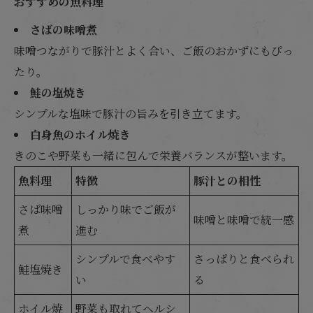
おすすめの魚料理
さばの味噌煮
味噌つながりで豚汁とよく合い、ご飯のおかずにもぴっ
たり。
鮭の塩焼き
シンプルな塩味で豚汁の旨みを引き立てます。
白身魚のホイル焼き
きのこや野菜も一緒に包んで栄養バランスが整います。
魚料理
特徴
豚汁との相性
さば味噌
しっかり味でご飯が
味噌と味噌で統一感
煮
進む
シンプルで食べやす
さっぱりと食べられ
鮭塩焼き
い
る
ホイル焼
野菜も取れてヘルシ