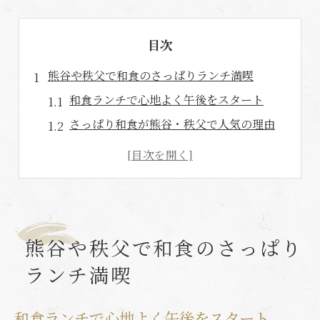
目次
熊谷や秩父で和食のさっぱりランチ満喫
和食ランチで心地よく午後をスタート
さっぱり和食が熊谷・秩父で人気の理由
和食の魅力をランチで手軽に体験
秩父の和食ランチを満喫するコツ
熊谷・秩父で見つける和食の穴場店
家族と楽しむ和食の魅力とは何か
熊谷や秩父で和食のさっぱり
和食は家族団らんにぴったりの選択肢
ランチ満喫
さっぱり和食で家族の会話も弾む時間
和食ランチが子供にも人気な理由とは
和食ランチで心地よく午後をスタート
家族で味わう和食のさっぱりメニュー