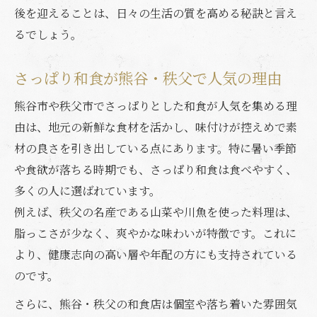
後を迎えることは、日々の生活の質を高める秘訣と言え
秩父市と熊谷市の注目和食メニュー紹介
るでしょう。
和食ランチで選びたい注目メニュー特集
さっぱり味が光る和食のおすすめ一品
さっぱり和食が熊谷・秩父で人気の理由
和食ランチ定番メニューの魅力を解説
熊谷市や秩父市でさっぱりとした和食が人気を集める理
地元で評判の和食ランチメニューとは
由は、地元の新鮮な食材を活かし、味付けが控えめで素
和食ファン必見の熊谷・秩父のランチ
材の良さを引き出している点にあります。特に暑い季節
和食ランチで心身がリフレッシュできる理由
や食欲が落ちる時期でも、さっぱり和食は食べやすく、
和食のさっぱり感がリフレッシュを促進
多くの人に選ばれています。
和食ランチのバランスが健康の秘訣に
例えば、秩父の名産である山菜や川魚を使った料理は、
脂っこさが少なく、爽やかな味わいが特徴です。これに
さっぱり和食で気分転換するポイント
より、健康志向の高い層や年配の方にも支持されている
和食の栄養バランスが体に与える効果
のです。
和食ランチで午後も元気に過ごすコツ
さらに、熊谷・秩父の和食店は個室や落ち着いた雰囲気