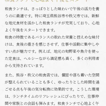
和食ランチで家族の健康を意識する
和食ランチは、さっぱりとした味わいで午後の活力を養
地元食材で味わうさっぱり和食体験
うのに最適です。特に埼玉県熊谷市や秩父市では、新鮮
な地元食材を活かした和食ランチが充実しており、心地
地元食材と和食の絶妙な組み合わせ
よく午後をスタートできます。
秩父・熊谷の旬素材で和食の魅力再発見
和食の特徴であるバランスの取れた栄養と控えめな味付
和食ランチに地元野菜が彩る秘密
けは、食後の重さを感じさせず、仕事や活動に集中しや
地産地消を意識した和食ランチの選び方
すい点が魅力です。例えば、地元の旬野菜や魚介を使っ
和食で味わう秩父の自然の恵み
た定食は、ヘルシーながら満足感も高く、多くの利用者
個室も充実した和食ランチ探しのコツ
から支持されています。
和食ランチで個室を選ぶメリットとは
また、熊谷・秩父の和食店では、個室や落ち着いた空間
ゆったり過ごせる和食店の探し方
が整えられていることも多く、ゆったりとした時間を過
個室で楽しむ和食のさっぱりランチ
ごせる点も午後の気分転換に効果的です。こうした環境
予約時に和食店の個室を確認するポイント
は、ランチタイムのリフレッシュにぴったりで、仕事仲
間や家族との会話も弾みます。和食ランチで心地よく午
和食ランチでプライベート空間を満喫