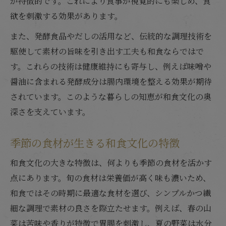
が特徴的です。これにより食事が視覚的にも楽しめ、食
欲を刺激する効果があります。
また、発酵食品やだしの活用など、伝統的な調理技術を
駆使して素材の旨味を引き出す工夫も和食ならではで
す。これらの技術は健康維持にも寄与し、例えば味噌や
醤油に含まれる発酵成分は腸内環境を整える効果が期待
されています。このような暮らしの知恵が和食文化の奥
深さを支えています。
季節の食材が生きる和食文化の特徴
和食文化の大きな特徴は、何よりも季節の食材を活かす
点にあります。旬の食材は栄養価が高く味も濃いため、
和食ではその時期に最適な食材を選び、シンプルかつ繊
細な調理で素材の良さを際立たせます。例えば、春の山
菜は苦味や香りが特徴で胃腸を刺激し、夏の野菜は水分