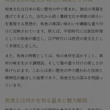
和食伝統と日本の食文化一覧との関わり
和食文化は日本の長い歴史の中で育まれ、独自の発展を
和食文化で大切にされる自然との調和
遂げてきました。古代から続く農耕文化や季節の移ろい
健康や美しさを支える和食文化とは
を重視する思想が、和食の奥深い味わいや繊細な盛り付
けに反映されています。例えば、平安時代には宮廷料理
和食文化がもたらす健康効果と栄養バラン
としての和食が確立し、江戸時代には庶民の食文化とし
ス
て多様化しました。
和食の特徴にみる美しさと食生活の関係
また、和食の特徴としては、旬の食材を活かすこと、素
和食文化の発酵食品と健康維持の秘訣
材の味を生かす調理法、そして器や盛り付けの美しさが
和食文化の日常生活への取り入れ方
挙げられます。これらは長い歴史の中で磨かれた技術と
和食文化と自然素材が支える健康志向
精神性が融合した結果であり、和食文化の深みを物語っ
世界が注目する和食独自の特徴に迫る
ています。
和食文化が世界で評価される独自性とは
和食の特徴を象徴する盛り付けの美しさ
和食とは何かを知る基本と魅力解説
和食文化の多様性と調理技術の奥深さ
和食とは、主に日本の伝統的な食文化を指し、米を中心