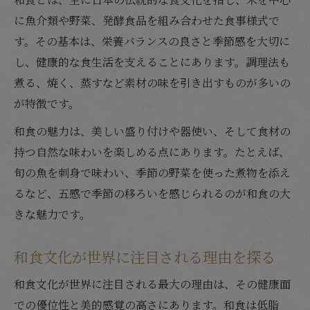
和食文化が海外で人気を集める理由解説
に魚介類や野菜、発酵食品を組み合わせた食事様式で
和食とは異なる世界の食文化と比較
す。その基本は、栄養バランスの良さと季節感を大切に
和食の歴史や発展が示す日本の誇り
し、健康的な食生活を支えることにあります。調理法も
煮る、焼く、蒸すなど素材の味を引き出すものが多いの
和食文化の歴史が日本人に伝える誇り
が特徴です。
和食歴史に見る発展と文化の変遷
和食文化遺産登録の意義と背景解説
和食の魅力は、美しい盛り付けや器使い、そして食材の
持つ自然な味わいを楽しめる点にあります。たとえば、
日本の食文化といえば和食の伝統力
旬の魚を刺身で味わい、季節の野菜を使った煮物を添え
和食文化と暮らしを支える歴史的価値
るなど、五感で季節の移ろいを感じられるのが和食の大
四季と暮らしに根ざす和食文化の真髄
きな魅力です。
和食文化に息づく四季の移ろいと魅力
和食文化が暮らしに与える彩りと工夫
和食文化が世界に注目される理由を探る
季節の食材が生きる和食文化の特徴
和食文化が世界に注目される最大の理由は、その健康面
和食文化の伝統行事と季節感を楽しむ
での優位性と美的感覚の高さにあります。和食は低脂