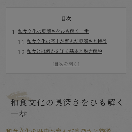
目次
和食文化の奥深さをひも解く一歩
和食文化の歴史が育んだ奥深さと特徴
和食とは何かを知る基本と魅力解説
和食文化が世界に注目される理由を探る
和食文化の特徴と日本の食文化の違い
日本人の暮らしに根ざす和食文化の意義
伝統が息づく和食の魅力と価値観
和食文化の奥深さをひも解く
和食文化に息づく伝統の味と美学とは
一歩
和食の魅力はどこにあるのか徹底分析
和食文化の価値観が現代に受け継がれる背
和食文化の歴史が育んだ奥深さと特徴
景