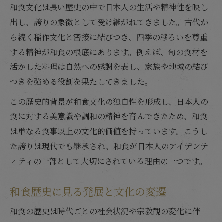
和食文化は長い歴史の中で日本人の生活や精神性を映し
出し、誇りの象徴として受け継がれてきました。古代か
ら続く稲作文化と密接に結びつき、四季の移ろいを尊重
する精神が和食の根底にあります。例えば、旬の食材を
活かした料理は自然への感謝を表し、家族や地域の結び
つきを強める役割を果たしてきました。
この歴史的背景が和食文化の独自性を形成し、日本人の
食に対する美意識や調和の精神を育んできたため、和食
は単なる食事以上の文化的価値を持っています。こうし
た誇りは現代でも継承され、和食が日本人のアイデンテ
ィティの一部として大切にされている理由の一つです。
和食歴史に見る発展と文化の変遷
和食の歴史は時代ごとの社会状況や宗教観の変化に伴