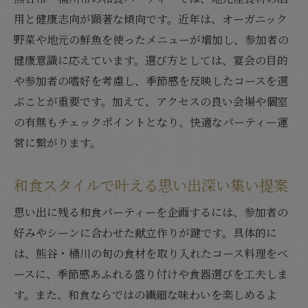
用と健康志向が顕著な傾向です。近年は、オーガニック
パーティーで和食コースを選ぶ魅力とは
野菜や地元の鮮魚を使ったメニューが増加し、参加者の
和食コース利用で思い出深い集いを実現
健康意識に応えています。選び方としては、宴会の目的
和食コースで満喫するパーティー体験法
や参加者の嗜好を考慮し、季節感を反映したコースを選
熊谷・桶川で実現する和食パーティー総まとめ
ぶことが重要です。加えて、アクセスの良い会場や個室
和食パーティー成功の秘訣を熊谷・桶川で
の有無もチェックポイントとなり、快適なパーティー運
振り返る
営に繋がります。
和食で素敵な集いを実現するための総まと
め
和食スタイルで叶える思い出深い集い提案
熊谷・桶川エリアで和食パーティーを楽し
思い出に残る和食パーティーを企画するには、参加者の
む方法
好みやシーンに合わせた献立作りが鍵です。具体的に
和食パーティーの魅力と工夫をまとめて解
は、熊谷・桶川の旬の食材を取り入れたコース料理をベ
説
ースに、季節感あふれる盛り付けや食器選びを工夫しま
和食で叶える熊谷・桶川の集いの総合ガイ
す。また、和食ならではの繊細な味わいを楽しめるよ