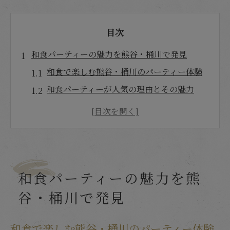
目次
和食パーティーの魅力を熊谷・桶川で発見
和食で楽しむ熊谷・桶川のパーティー体験
和食パーティーが人気の理由とその魅力
熊谷・桶川で選ぶ和食の集い方ポイント
和食が彩る特別な宴の新しい楽しみ方
地元で注目の和食パーティーの傾向と選び
方
和食パーティーの魅力を熊
和食スタイルで叶える思い出深い集い提案
季節感あふれる和食献立で特別な集いを演出
谷・桶川で発見
和食で季節を感じるパーティーの献立工夫
和食で楽しむ熊谷・桶川のパーティー体験
旬の食材を活かした和食献立のポイント