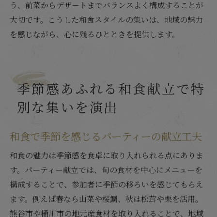
ド
う、前菜からデザートまでバランスよく構成することが
和食パーティー企画のポイントを総復習
大切です。こうした和食スタイルの集いは、地域の魅力
を感じながら、心に残るひとときを提供します。
季節感あふれる和食献立で特
別な集いを演出
和食で季節を感じるパーティーの献立工夫
和食の魅力は季節感を食卓に取り入れられる点にありま
す。パーティー献立では、旬の食材を中心にメニューを
構成することで、参加者に季節の移ろいを感じてもらえ
ます。例えば春なら山菜や桜鯛、秋は松茸や栗を活用。
熊谷市や桶川市の地元産食材を取り入れることで、地域