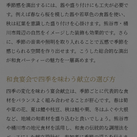
季節感を演出するには、器や盛り付けにも工夫が必要で
す。例えば春なら桜を模した器や若草色の食器を使い、
秋は紅葉を意識した盛り付けを心掛けます。熊谷市・桶
川市周辺の自然をイメージした装飾も効果的です。さら
に、季節の音楽や照明を取り入れることで五感で季節を
感じられる空間を作り出せます。こうした総合的な演出
が和食パーティーの魅力を一層高めます。
和食宴会で四季を味わう献立の選び方
四季の変化を味わう宴会献立は、季節ごとに代表的な食
材をバランスよく組み合わせることが肝心です。春は筍
や菜の花、夏は鱧や枝豆、秋は鮭や栗、冬はふぐや大根
など、地域の旬素材を盛り込むと良いでしょう。熊谷市
や桶川市の地元食材を活用し、和食の伝統的な調理法を
ベースにした献立設計が、参加者に季節の深みを伝えま