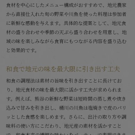
食材を中心にしたメニュー構成がおすすめで、地元農家
から直接仕入れた旬の野菜や川魚を使った料理は参加者
に新鮮な感動を与えます。具体的な提案として、地元食
材の盛り合わせや季節の天ぷら盛り合わせを用意し、地
域の味を楽しみながら食育にもつながる内容を盛り込む
と効果的です。
和食で地元の味を最大限に引き出す工夫
和食の調理法は素材の旨味を引き出すことに長けてお
り、地元食材の味を最大限に活かす工夫が求められま
す。例えば、熊谷の新鮮な野菜は短時間の蒸し煮や炊き
込みで甘みを引き出し、桶川の川魚は塩焼きで皮のパリ
ッとした食感を楽しめます。さらに、出汁の取り方や調
味料の使い方にこだわり、地元産の素材を活かすこと
で、和食本来の繊細な味わいをパーティーで表現できま