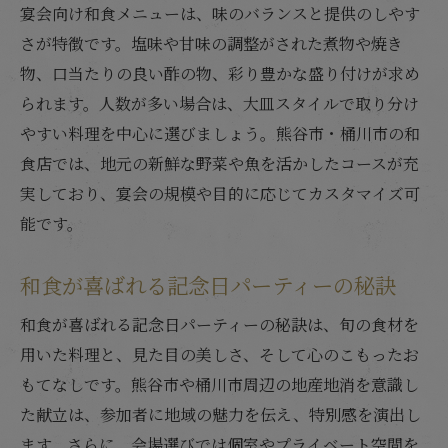
宴会向け和食メニューは、味のバランスと提供のしやす
さが特徴です。塩味や甘味の調整がされた煮物や焼き
物、口当たりの良い酢の物、彩り豊かな盛り付けが求め
られます。人数が多い場合は、大皿スタイルで取り分け
やすい料理を中心に選びましょう。熊谷市・桶川市の和
食店では、地元の新鮮な野菜や魚を活かしたコースが充
実しており、宴会の規模や目的に応じてカスタマイズ可
能です。
和食が喜ばれる記念日パーティーの秘訣
和食が喜ばれる記念日パーティーの秘訣は、旬の食材を
用いた料理と、見た目の美しさ、そして心のこもったお
もてなしです。熊谷市や桶川市周辺の地産地消を意識し
た献立は、参加者に地域の魅力を伝え、特別感を演出し
ます。さらに、会場選びでは個室やプライベート空間を