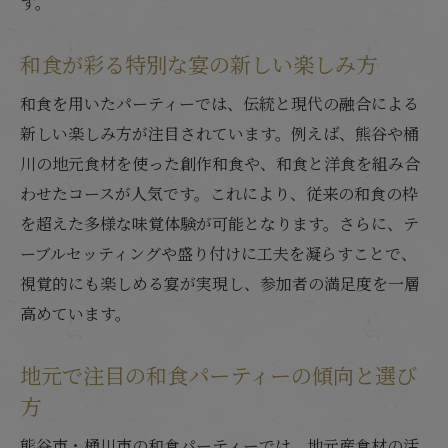
す。
和食パーティー成功は会場選びから決まる
和食が彩る特別な宴の新しい楽しみ方
和食と相性の良い会場の見極め方を解説
個室や大広間で楽しむ和食宴会のポイント
和食を用いたパーティーでは、伝統と現代の融合による
新しい楽しみ方が注目されています。例えば、熊谷や桶
和食宴会に最適な個室・大広間の使い方
川の地元食材を使った創作和食や、和食と洋食を組み合
和食で楽しむ人数別宴会の会場選択術
わせたコースが人気です。これにより、従来の和食の枠
個室宴会で和食を味わうメリットと工夫
を超えた多様な味覚体験が可能となります。さらに、テ
大広間で盛り上がる和食パーティーの演出
ーブルセッティングや盛り付けに工夫を凝らすことで、
和食宴会で個室を選ぶ際の注目ポイント
視覚的にも楽しめる宴が実現し、参加者の満足度を一層
和食宴会会場で快適に過ごすコツを紹介
高めています。
和食コースで叶える思い出深いパーティー体験
地元で注目の和食パーティーの傾向と選び
和食コース料理で特別なパーティーを演出
方
和食コースが記念日におすすめな理由
和食コースで楽しむ宴会のポイント解説
熊谷市・桶川市の和食パーティーでは、地元産食材の活