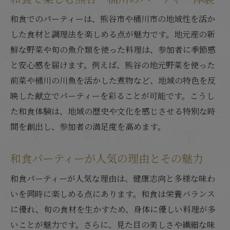
和食の季節感が引き立つ集いの演出方法
和食でのパーティーは、熊谷市や桶川市の地域性を活か
和食宴会で四季を味わう献立の選び方
した食材と調理法を楽しめる点が魅力です。地元産の新
季節限定の和食献立が特別な場を彩る理由
鮮な野菜や旬の魚介類を使った料理は、参加者に季節感
と安心感を届けます。例えば、熊谷の地元野菜を使った
和食で楽しむ季節感あるパーティー計画
前菜や桶川の川魚を活かした煮物など、地域の特色を反
宴会や記念日に選びたい和食のアイデア集
映した献立でパーティーを彩ることが可能です。こうし
和食が主役の宴会向け献立アイデア提案
た和食体験は、地域の歴史や文化を感じさせる特別な時
記念日におすすめの和食パーティーメニュ
間を創出し、参加者の満足度を高めます。
ー
和食で祝う特別な日の集い方の工夫
和食パーティーが人気の理由とその魅力
宴会に最適な和食メニューの特徴と選び方
和食パーティーが人気な理由は、健康志向と多様な味わ
和食が喜ばれる記念日パーティーの秘訣
いを同時に楽しめる点にあります。和食は栄養バランス
和食のアイデアで印象的な宴会を実現
に優れ、旬の食材を生かすため、身体に優しい料理が多
地元食材を活かす和食パーティー提案
いことが魅力です。さらに、見た目の美しさや繊細な味