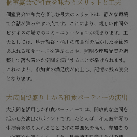
個室宴会で和食を味わうメリットと工夫
個室宴会で和食を楽しむ最大のメリットは、静かな環境
で会話が弾みやすい点です。これにより、親しい仲間や
ビジネスの場でのコミュニケーションが深まります。工
夫としては、地元熊谷・桶川の旬食材を活かした季節感
あふれる和食コースを選ぶことや、照明や座席配置を調
整して落ち着いた空間を演出することが挙げられます。
これにより、参加者の満足度が向上し、記憶に残る宴会
となります。
大広間で盛り上がる和食パーティーの演出
大広間を活用した和食パーティーでは、開放的な空間を
活かした演出がポイントです。たとえば、和太鼓や琴の
生演奏を取り入れることで和の雰囲気を高め、参加者の
一体感を促進します。また、地元埼玉県産の食材を使っ