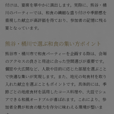
和食で楽しむ地元食材の魅力と活用法
付けは、宴席を華やかに演出します。実際に、熊谷・桶
川のパーティーでは、和食の繊細な盛り付けや季節感を
地元ならではの食材を和食献立に取り入れ
重視した献立が高評価を得ており、参加者の記憶に残る
るコツ
宴となっています。
和食パーティーで地産地消を味わう提案
和食で地元の味を最大限に引き出す工夫
熊谷・桶川で選ぶ和食の集い方ポイント
地元食材が主役の和食パーティーの魅力解
熊谷市・桶川市で和食パーティーを企画する際は、会場
説
のアクセスの良さと用途に合った空間選びが重要です。
和食と地元食材の相性を活かした集いづく
個室や大広間など、人数や目的に応じた部屋を選ぶこと
り
で快適な集いが実現します。また、地元の旬食材を取り
会場選びから始める和食パーティー成功術
入れた献立を選ぶこともポイントです。具体的には、季
和食パーティーに適した会場選びの要点
節ごとの地産食材を活用したコース料理や、大皿でシェ
和食宴会を成功させる会場の条件とは
アできる和風オードブルが喜ばれます。これにより、参
集いに最適な和食パーティー会場の選び方
加者全員が和食の魅力を存分に味わえる環境が整いま
和食の雰囲気を活かす会場セレクトのコツ