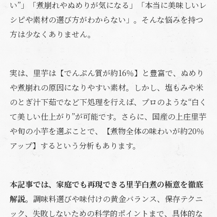
い”」「煮崩れやぬめりが気になる」「本当に美味しいレ
シピや素材の選び方がわからない」。そんな悩みを持つ
方は少なくありません。
実は、里芋は【でんぷん質が約16％】と豊富で、ぬめり
や煮崩れの原因になりやすい素材。しかし、塩もみや米
のとぎ汁下茹でなど下処理を行えば、プロのような“白く
て美しい仕上がり”が可能です。さらに、国産の上庄里芋
や旬の小芋を選ぶことで、【煮物全体の味わいが約20％
アップ】するという分析もあります。
本記事では、家庭でも再現できる里芋白煮の極意を徹底
解説。
調味料選びや味付けの黄金バランス、保存テクニ
ック、失敗しないための科学的ポイントまで、具体的な