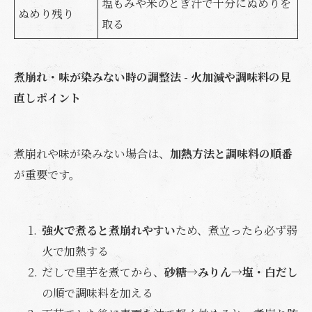
塩もみや米のとぎ汁で十分にぬめりを
ぬめり残り
取る
煮崩れ・味が染みない時の調整法 - 火加減や調味料の見
直しポイント
煮崩れや味が染みない場合は、
加熱方法と調味料の順番
が重要です。
強火で煮ると煮崩れやすい
ため、煮立ったら必ず弱
火で加熱する
だしで里芋を煮てから、
砂糖→みりん→塩・白だし
の順で調味料を加える