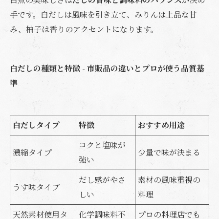
手です。白だしは風味を引き立て、みりんは上品な甘
み、柚子は香りのアクセントになります。
白だしの種類と特徴 - 市販品の違いとプロが使う品質基
準
白だしタイプ
特徴
おすすめ用途
コクと塩味が
濃縮タイプ
少量で味が決まる
強い
だし感がやさ
素材の風味重視の
うす味タイプ
しい
料理
天然素材使用タ
化学調味料不
プロの料理店でも