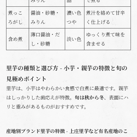
みりん
品
で煮る
煮っこ
醤油・砂糖・
濃い色
煮汁を絡めて甘辛
ろがし
みりん
つや
く仕上げる
薄口醤油・だ
ゆっくり煮て味を
含め煮
淡い色
し・砂糖
含ませる
里芋の種類と選び方 - 小芋・親芋の特徴と旬の
見極めポイント
里芋は、小芋はやわらかい食感で白煮に最適です。親芋
はしっかりした歯応えが特徴。
旬は秋から冬
、表面にハ
リと重みがあるものがおすすめです。
産地別ブランド里芋の特徴 - 上庄里芋など有名産地のこ