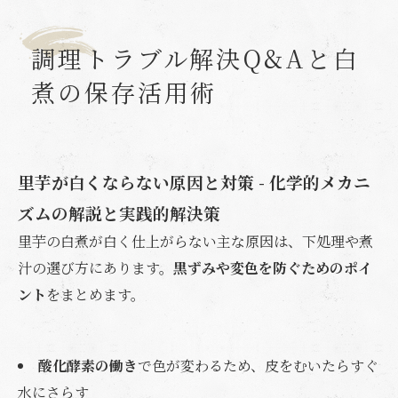
調理トラブル解決Q&Aと白
煮の保存活用術
里芋が白くならない原因と対策 - 化学的メカニ
ズムの解説と実践的解決策
里芋の白煮が白く仕上がらない主な原因は、下処理や煮
汁の選び方にあります。
黒ずみや変色を防ぐためのポイ
ント
をまとめます。
酸化酵素の働き
で色が変わるため、皮をむいたらすぐ
水にさらす