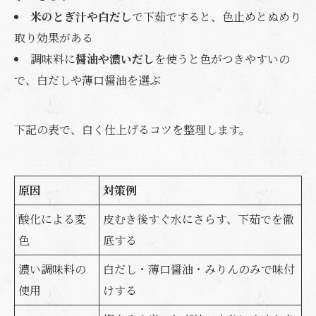
米のとぎ汁や白だし
で下茹ですると、色止めとぬめり
取り効果がある
調味料に
醤油や濃いだし
を使うと色がつきやすいの
で、白だしや薄口醤油を選ぶ
下記の表で、白く仕上げるコツを整理します。
原因
対策例
酸化による変
皮むき後すぐ水にさらす、下茹でを徹
色
底する
濃い調味料の
白だし・薄口醤油・みりんのみで味付
使用
けする