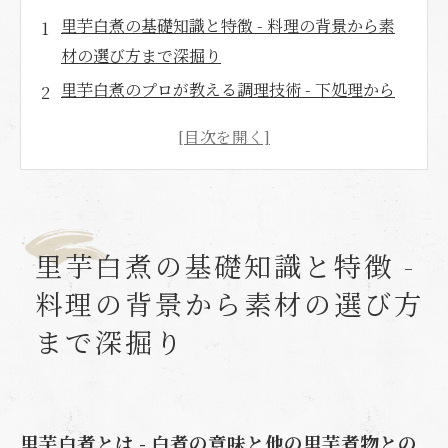
里芋白煮の基礎知識と特徴 - 料理の背景から素
材の選び方まで深掘り
里芋白煮のプロが教える調理技術 - 下処理から
仕上げまでの全工程を科学的に解説
里芋白煮実際の声 - 口コミとプロのアドバイス
調理トラブル解決Q&Aと白煮の保存活用術
里芋白煮を極めるための応用知識と食文化 - 伝
統と現代の融合で魅力を最大化
里芋白煮の基礎知識と特徴 -
まとめ
料理の背景から素材の選び方
店舗概要
まで深掘り
里芋白煮とは - 白煮の意味と他の里芋煮物との