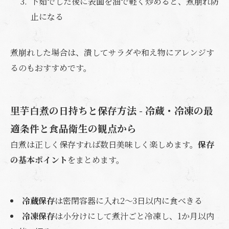
下茹でした後に表面を油で軽く炒めると、煮崩れ防
止になる
煮崩れした場合は、潰してサラダや和え物にアレンジす
るのもおすすめです。
里芋白煮の日持ちと保存方法 - 冷蔵・冷凍の最
適条件と食品衛生の観点から
白煮は正しく保存すれば数日美味しく楽しめます。
保存
の基本ポイント
をまとめます。
冷蔵保存
は密閉容器に入れ2～3日以内に食べきる
冷凍保存
は小分けにして煮汁ごと冷凍し、1か月以内