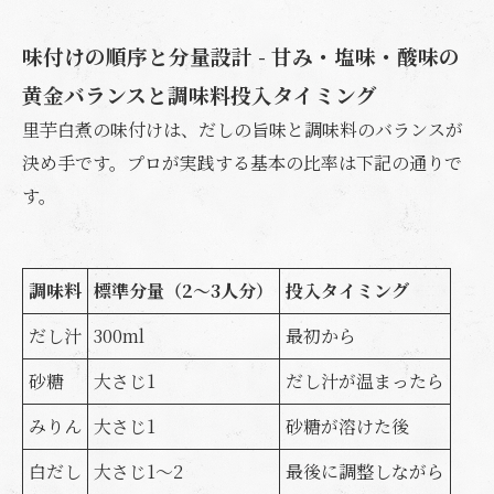
味付けの順序と分量設計 - 甘み・塩味・酸味の
黄金バランスと調味料投入タイミング
里芋白煮の味付けは、だしの旨味と調味料のバランスが
決め手です。プロが実践する基本の比率は下記の通りで
す。
調味料
標準分量（2～3人分）
投入タイミング
だし汁
300ml
最初から
砂糖
大さじ1
だし汁が温まったら
みりん
大さじ1
砂糖が溶けた後
白だし
大さじ1～2
最後に調整しながら