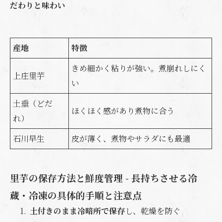
だわりと味わい
産地
特徴
きめ細かく粘りが強い。煮崩れしにく
上庄里芋
い
土垂（どだ
ほくほく感があり煮物に合う
れ）
石川早生
皮が薄く、煮物やサラダにも最適
里芋の保存方法と鮮度管理 - 長持ちさせる冷
蔵・冷凍の具体的手順と注意点
土付きのまま冷暗所で保存
し、乾燥を防ぐ