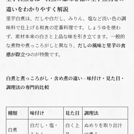
違いをわかりやすく解説
里芋白煮は、だしや白だし、みりん、塩など淡い色の調
味料で仕上げる和食の定番料理です。しょうゆを使わ
ず、素材本来の白さと上品な味を引き立てます。一般的
な煮物や煮っころがしと異なり、
だしの風味と里芋の食
感が際立つ
のが特徴です。
白煮と煮っころがし・含め煮の違い - 味付け・見た目・
調理法の専門的比較
種類
味付け
見た目
調理法
白だし・塩・
白く上
ぬめりを取り出汁
白煮