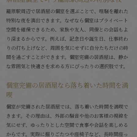
間
籠原駅周辺で居酒屋の個室を選ぶことで、喧騒を離れた
籠原駅エリアで個室の居酒屋が選ばれる理
特別な夜を演出できます。なぜなら個室はプライベート
由
空間を確保できるため、家族や友人、同僚との会話もよ
会話が弾む居酒屋個室は少人数にもおすす
り深まるからです。例えば、記念日や誕生日、仕事終わ
め
りの打ち上げなど、周囲を気にせずに自分たちだけの時
静かな個室でゆったり楽しむ居酒屋時間
間を過ごすことができます。個室完備の居酒屋は、静か
家族や友人でくつろげる居酒屋個室の魅力
な雰囲気と快適さを求める方にぴったりの選択肢です。
居酒屋個室で叶う理想のプライベートディ
個室完備の居酒屋なら落ち着いた時間を満
ナー
喫
家族や友人と籠原駅周辺の個室でゆったり
家族で楽しむ居酒屋個室の安心ポイント
個室が完備された居酒屋では、落ち着いた時間を満喫で
きます。その理由は、外部の騒音や他のお客様の視線を
友人同士で盛り上がる籠原駅個室居酒屋
気にせず、ゆったりとした空間で食事や会話を楽しめる
居酒屋個室は子連れにも優しい空間を提供
からです。実際に掘りごたつや座椅子など、長時間座っ