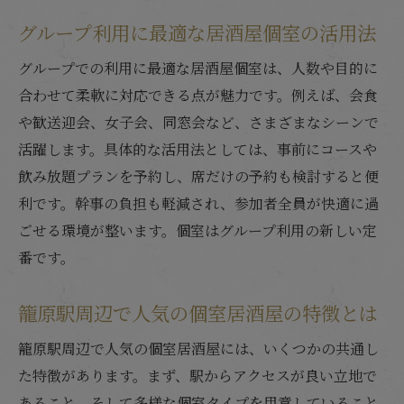
宴会や会食に最適な居酒屋個室の選び方
グループ利用に最適な居酒屋個室の活用法
居酒屋個室の予約で失敗しないポイント
グループでの利用に最適な居酒屋個室は、人数や目的に
コース料理と飲み放題付き居酒屋個室の魅
合わせて柔軟に対応できる点が魅力です。例えば、会食
力
や歓送迎会、女子会、同窓会など、さまざまなシーンで
籠原ディナーにおすすめの個室居酒屋活用
活躍します。具体的な活用法としては、事前にコースや
例
飲み放題プランを予約し、席だけの予約も検討すると便
宴会や記念日にも最適な個室居酒屋の選び方
利です。幹事の負担も軽減され、参加者全員が快適に過
ごせる環境が整います。個室はグループ利用の新しい定
宴会に最適な居酒屋個室の条件をチェック
番です。
記念日ディナーは個室居酒屋で特別に演出
団体利用に向く居酒屋個室の選び方のポイ
籠原駅周辺で人気の個室居酒屋の特徴とは
ント
籠原駅周辺で人気の個室居酒屋には、いくつかの共通し
居酒屋個室の予約で気を付けるべきこと
た特徴があります。まず、駅からアクセスが良い立地で
籠原駅周辺の宴会向け個室居酒屋を探すコ
あること、そして多様な個室タイプを用意していること