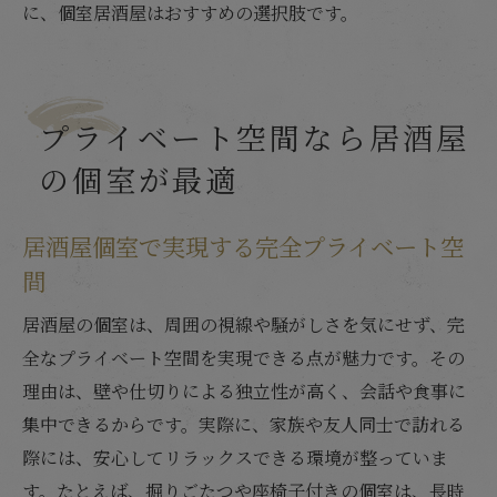
に、個室居酒屋はおすすめの選択肢です。
個室居酒屋利用で叶える安心と快適なひととき
個室居酒屋利用で得られる安心感の理由
居酒屋個室は快適さとプライバシーを両立
籠原駅エリアで安心して楽しめる個室居酒
プライベート空間なら居酒屋
屋
の個室が最適
居酒屋個室で心地よい時間を過ごすポイン
ト
居酒屋個室で実現する完全プライベート空
家族連れにも安心な居酒屋個室のおすすめ
間
個室居酒屋利用で快適なディナーを満喫
居酒屋の個室は、周囲の視線や騒がしさを気にせず、完
全なプライベート空間を実現できる点が魅力です。その
理由は、壁や仕切りによる独立性が高く、会話や食事に
集中できるからです。実際に、家族や友人同士で訪れる
際には、安心してリラックスできる環境が整っていま
す。たとえば、掘りごたつや座椅子付きの個室は、長時