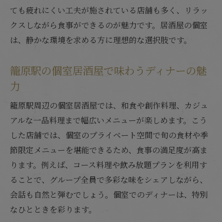
ゆったり過ごせる個室居酒屋の利用シーン
ても疲れにくい工夫が施されている店舗も多く、リラッ
籠原駅周辺で個室居酒屋を選ぶコツとは
クスしながら食事ができるのが魅力です。居酒屋の個室
居酒屋個室で家族時間を充実させる方法
は、静かな環境を求める方に理想的な選択肢です。
居酒屋個室で叶うおしゃれなディナー体験
籠原駅の個室居酒屋で味わうディナーの魅
おしゃれな雰囲気の居酒屋個室で特別な夜
力
個室居酒屋で楽しむ籠原ディナーの魅力
居酒屋個室は記念日ディナーにも最適
籠原駅周辺の個室居酒屋では、和食や創作料理、カジュ
籠原駅周辺で人気のおしゃれ個室居酒屋
アルな一品料理まで幅広いメニューが楽しめます。こう
した店舗では、個室のプライベート空間で旬の食材や季
洗練された居酒屋個室で女子会にもおすす
節限定メニューを堪能できるため、食事の満足度が高ま
め
ります。例えば、コース料理や飲み放題プランを利用す
居酒屋個室で叶える上質なディナータイム
ることで、グループ全員で多彩な味をシェアしながら、
籠原エリアの個室居酒屋活用法を徹底解説
会話も自然と弾むでしょう。個室でのディナーは、特別
シーン別に選ぶ居酒屋個室の活用アイデア
なひとときを彩ります。
籠原駅周辺で個室居酒屋を上手に使う方法