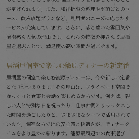
ツ
が挙げられます。また、和洋折衷の料理や季節ごとのコ
居酒屋個室で大切な日を過ごすための工夫
ース、飲み放題プランなど、利用者のニーズに応じたサ
落ち着いた空間で過ごす籠原個室ディナーのす
ービスが充実しています。さらに、落ち着いた雰囲気や
すめ
清潔感も人気の理由です。これらの特徴を押さえて居酒
落ち着いた雰囲気の居酒屋個室で贅沢な時
屋を選ぶことで、満足度の高い時間が過ごせます。
間
静かな個室居酒屋でゆっくりディナーを堪
居酒屋個室で楽しむ籠原ディナーの新定番
能
居酒屋の個室で楽しむ籠原ディナーは、今や新しい定番
居酒屋個室で味わう籠原ディナーの新たな
となりつつあります。その理由は、プライベート空間で
魅力
ゆっくりと食事と会話を楽しめるからです。例えば、親
特別な日に選びたい落ち着いた居酒屋個室
しい人と特別な日を祝ったり、仕事仲間とリラックスし
居酒屋個室ならではのくつろぎ空間を体験
た時間を過ごしたりと、さまざまなシーンで活用されて
籠原駅周辺の静かな個室居酒屋を利用する
います。個室ならではの安心感と快適さが、ディナータ
利点
イムをより豊かに彩ります。籠原駅周辺での食事選び