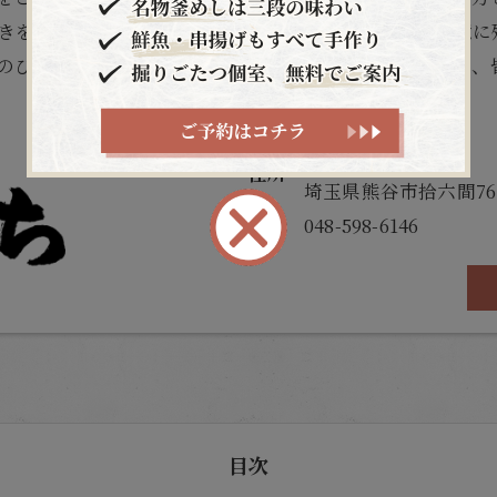
きを演出いたします。ご来店いただいたお客様に、記憶に
のひとときをお楽しみください。一品一品に想いを込め、
北はち
〒360-0846
住所
埼玉県熊谷市拾六間76
電話
048-598-6146
目次