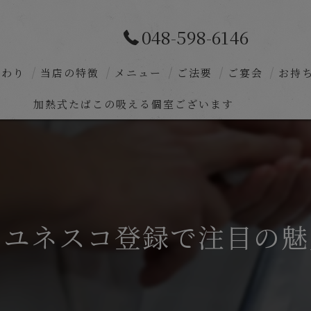
048-598-6146
だわり
当店の特徴
メニュー
ご法要
ご宴会
お持
加熱式たばこの吸える個室ございます
深谷の和食
コース料理
お食い初め
法事
？ユネスコ登録で注目の魅
個室