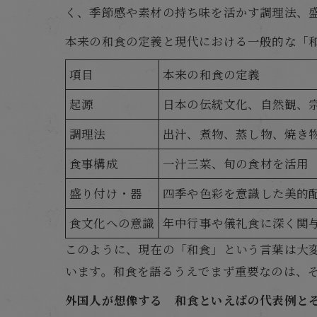
く、季節感や素材の持ち味を活かす調理法、
本来の和食の定義と現代における一般的な「
項目
本来の和食の定義
起源
日本の伝統文化、自然観、
調理法
出汁、煮物、蒸し物、焼き
食事構成
一汁三菜、旬の食材を活用
盛り付け・器
四季や色彩を意識した美的
食文化への意識
年中行事や儀礼食に深く関
このように、現在の「和食」という言葉は大
います。和食を語るうえでまず重要なのは、
外国人が想像する 和食といえばの代表例と