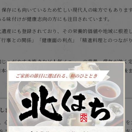
、保存にも向いているため忙しい現代人の味方でもありま
ある味付けが健康志向の方にも注目されています。
化遺産にも登録されており、その栄養的価値や地域に根差
「行事との関係」「健康面の利点」「精進料理とのつなが
肉じゃがやすき焼きなど人気メニューの背景、保存が効く
日本の伝統と、健康的な暮らしを守るためにも、ぜひ最後
ます - 北はち
、心を込めた
和食
をご提供しております。素材の持ち味を
をご堪能いただけます。和の趣を感じる店内は、大切な方