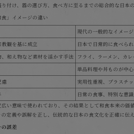
盛り付け、器の選び方、食べ方に至るまでの総合的な日本
和食」イメージの違い
現代の一般的なイメージ
宗教観を基に成立
日本で日常的に食べられ
物、和え物など素材を活かす手法
フライ、ラーメン、カレ
単品料理や丼ものが中心
配慮
実用性重視、プラスチッ
与
日常の食事、特別な意識
変広い意味で使われており、その結果として和食本来の価
その定義や誤解を正し、伝統的な日本の食文化を正確に伝
その誤差