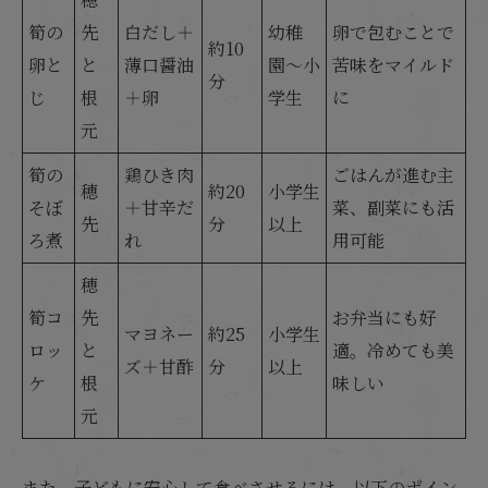
筍の
先
白だし＋
幼稚
卵で包むことで
約10
卵と
と
薄口醤油
園〜小
苦味をマイルド
分
じ
根
＋卵
学生
に
元
筍の
鶏ひき肉
ごはんが進む主
穂
約20
小学生
そぼ
＋甘辛だ
菜、副菜にも活
先
分
以上
ろ煮
れ
用可能
穂
筍コ
先
お弁当にも好
マヨネー
約25
小学生
ロッ
と
適。冷めても美
ズ＋甘酢
分
以上
ケ
根
味しい
元
また、子どもに安心して食べさせるには、以下のポイン