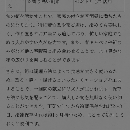
た香り高い副菜
セントとして活用
え
旬の筍を活かすことで、家庭の献立が季節感に満ちたも
のになります。特に若竹煮や筍ご飯は、冷めても美味し
く、作り置きやお弁当にも適しており、忙しい家庭でも
取り入れやすい点が魅力です。また、春キャベツや新じ
ゃがなど他の春野菜と組み合わせることで、より豊かな
味の広がりを楽しむことができます。
さらに、筍は調理方法によって食感が大きく変わるた
め、煮る・焼く・揚げるといったバリエーションを工夫
することで、一週間の献立にリズムが生まれます。保存
方法にも気を配ることで、購入した筍を無駄なく使い切
ることができます。下茹でしてから冷蔵保存すれば2〜3
日、冷凍保存すれば約1ヶ月持つため、まとめて処理して
おくと便利です。