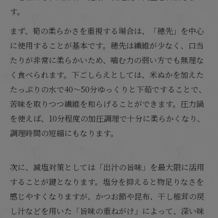
す。
まず、筍の柔らかさを重視する場合は、「穂先」を中心
に使用することが基本です。穂先は繊維が少なく、口当
たりが非常に柔らかいため、噛む力の弱い方でも無理な
く食べられます。下ごしらえとしては、米ぬかを加えた
たっぷりの水で40〜50分ゆっくりと下茹ですることで、
苦味を取りつつ繊維を和らげることができます。圧力鍋
を使えば、10分程度の加圧調理で十分に柔らかくなり、
調理時間の短縮にもなります。
次に、減塩対策としては「出汁の旨味」を最大限に活用
することが鍵となります。塩分を抑えると物足りなさを
感じやすくなりますが、かつお節や昆布、干し椎茸の戻
し汁などを用いた「旨味の重ねがけ」によって、深い味