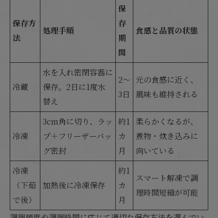
保
保存方
存
処理手順
食感と品質の状態
法
期
間
水を入れ密閉容器に
2〜
元の食感に近く、
冷蔵
保存。2日に1度水
3日
風味も維持される
替え
3cm角に切り、ラッ
約1
柔らかくなるが、
冷凍
プ＋フリーザーバッ
カ
煮物・炊き込みに
グ密封
月
向いている
冷凍
約1
スマート解凍で調
（下茹
加熱後に冷凍保存
カ
理時間短縮が可能
で後）
月
調理頻度や調理時間に応じて適切な保存方法を選んでい