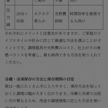
曹
と硬め
半減
向け
圧
20分＋
ホクホク
光熱費
時間効率を重視す
力
冷却
柔らか
抑制
る人向け
鍋
それぞれにメリットと注意点がありますが、ご家庭のラ
イフスタイルや好みに応じて最適な方法を選ぶことがポ
イントです。調理器具や光熱費のコスト、仕上がりの食
感バランスを考慮し、最も納得できる方法を取り入れて
ください。
冷蔵・冷凍保存の方法と保存期間の目安
筍は一度にたくさん手に入りやすく、保存方法を知って
おくと調理の幅が大きく広がります。冷蔵と冷凍では扱
い方が異なるため、用途や調理頻度に応じた方法を使い
分けましょう。