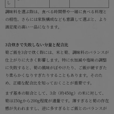
し
調味料を選ぶ際は、食べる時間帯や一緒に食べる料理と
の相性、さらには家族構成なども意識して選ぶと、より
満足度の高い一品になります。
3合炊きで失敗しない分量と配合比
筍ご飯を3合で炊く際には、米と筍、調味料のバランスが
仕上がりに大きく影響します。特に水加減や塩味の調整
に失敗すると、筍の風味がぼやけたり、ご飯が硬すぎた
り柔らかくなりすぎたりすることもあります。そのた
め、正確な配合比を知っておくことが重要です。
まず基本の割合として、3合（約450g）の米に対して、
筍は150gから200g程度が適量です。薄すぎると筍の存在
感が失われますし、逆に多すぎるとご飯とのバランスが