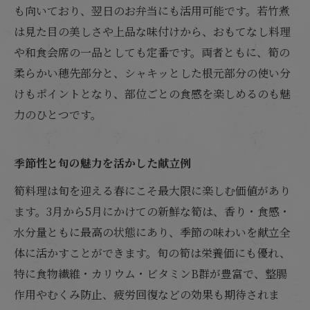
も向いており、翌日のお弁当にも活用可能です。若竹煮
は見た目の美しさや上品な味付けから、おもてなし料理
や和食会席の一品としても定番です。両者ともに、筍の
柔らかい穂先部分と、シャキッとした根元部分の使い分
けもポイントとなり、部位ごとの食感を楽しめるのも魅
力のひとつです。
季節性と旬の魅力を活かした献立例
筍料理は旬を迎える春にこそ最大限に楽しむ価値があり
ます。3月から5月にかけての新鮮な筍は、香り・食感・
水分量ともに最高の状態にあり、季節の味わいを献立全
体に活かすことができます。旬の筍は栄養価にも優れ、
特に食物繊維・カリウム・ビタミンB群が豊富で、整腸
作用やむくみ防止、疲労回復などの効果も期待されま