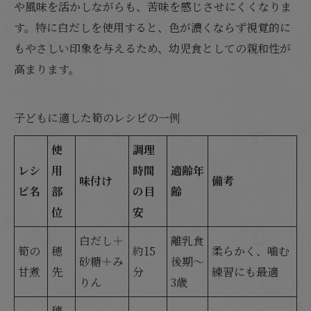
や風味を活かしながらも、苦味を感じさせにくくなりま
す。特に白だしを使用すると、色が濃くならず視覚的に
もやさしい印象を与えるため、幼児食としての親和性が
高まります。
子どもに適した筍のレシピの一例
使
調理
レシ
用
時間
適齢年
味付け
備考
ピ名
部
の目
齢
位
安
白だし＋
離乳食
筍の
穂
約15
柔らかく、噛む
砂糖＋み
後期〜
甘煮
先
分
練習にも最適
りん
3歳
穂