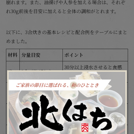
崩れます。また、油揚げや人参を加える場合は、それぞ
れ30g前後を目安に加えると全体の調和がとれます。
以下に、3合炊きの基本レシピと配合例をテーブルにまと
めました。
材料
分量目安
ポイント
30分以上浸水させると食感
米
3合（約450g）
が良くなる
水煮でもOK。細切りで食感
筍
150g～200g
UP
白だ
味を見て調整、入れすぎ注
大さじ3〜4
し
意
酒
大さじ2
香りとコクをプラス