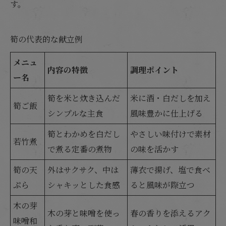
す。
筍の代表的な献立例
メニュ
内容の特徴
調理ポイント
ー名
筍を米と炊き込んだ
米に酒・白だしを加え
筍ご飯
シンプルな主食
風味豊かに仕上げる
筍とわかめを白だし
やさしい味付けで素材
若竹煮
で煮る定番の煮物
の味を活かす
筍の天
外はサクサク、中は
薄衣で揚げ、塩で食べ
ぷら
シャキッとした食感
ると風味が際立つ
木の芽
木の芽と味噌を使っ
春の香りを添えるアク
味噌和