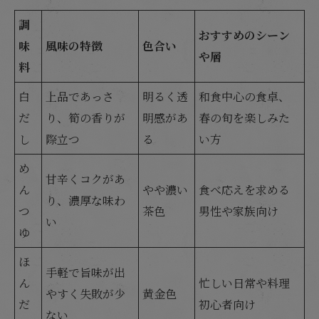
調
おすすめのシーン
味
風味の特徴
色合い
や層
料
白
上品であっさ
明るく透
和食中心の食卓、
だ
り、筍の香りが
明感があ
春の旬を楽しみた
し
際立つ
る
い方
め
甘辛くコクがあ
ん
やや濃い
食べ応えを求める
り、濃厚な味わ
つ
茶色
男性や家族向け
い
ゆ
ほ
手軽で旨味が出
ん
忙しい日常や料理
やすく失敗が少
黄金色
だ
初心者向け
ない