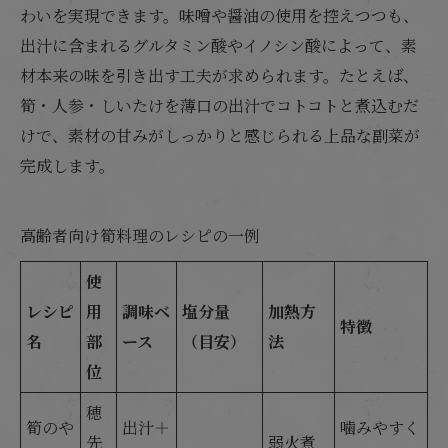
わいを実現できます。味噌や醤油の使用を控えつつも、
出汁に含まれるグルタミン酸やイノシン酸によって、素
材本来の味を引き出す工夫が求められます。たとえば、
筍・人参・しいたけを薄口の出汁でコトコトと煮込むだ
けで、素材の甘みがしっかりと感じられる上品な副菜が
完成します。
高齢者向け筍料理のレシピの一例
使
レシピ
用
調味ベ
塩分量
加熱方
特徴
名
部
ース
（目安）
法
位
穂
筍のや
出汁＋
噛みやすく
先
弱火煮