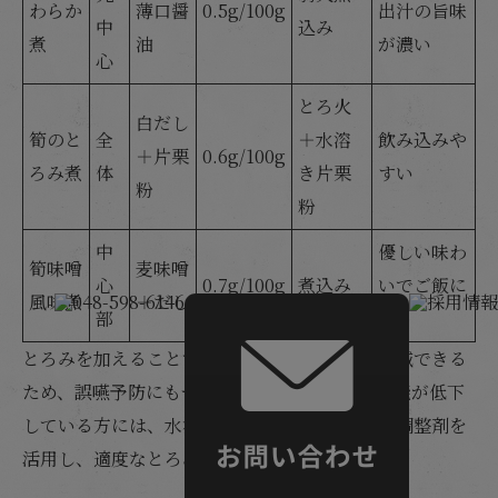
わらか
薄口醤
0.5g/100g
出汁の旨味
中
込み
煮
油
が濃い
心
とろ火
白だし
筍のと
全
＋水溶
飲み込みや
＋片栗
0.6g/100g
ろみ煮
体
き片栗
すい
粉
粉
中
優しい味わ
筍味噌
麦味噌
心
0.7g/100g
煮込み
いでご飯に
風味煮
＋だし
部
合う
とろみを加えることで、飲み込む際の負担を軽減できる
ため、誤嚥予防にもつながります。特に嚥下機能が低下
している方には、水溶き片栗粉や市販のとろみ調整剤を
活用し、適度なとろみを加える工夫が重要です。