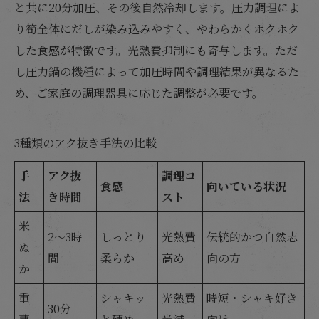
と共に20分加圧、その後自然冷却します。圧力調理によ
り筍全体にだしが染み込みやすく、やわらかくホクホク
した食感が特徴です。光熱費抑制にも寄与します。ただ
し圧力鍋の機種によって加圧時間や調理結果が異なるた
め、ご家庭の調理器具に応じた調整が必要です。
3種類のアク抜き手法の比較
手
アク抜
調理コ
食感
向いている状況
法
き時間
スト
米
2～3時
しっとり
光熱費
伝統的かつ自然志
ぬ
間
柔らか
高め
向の方
か
重
シャキッ
光熱費
時短・シャキ好き
30分