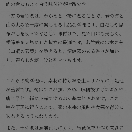
酒の肴にもよく合う味付けが特徴です。
一方の若竹煮は、わかめと一緒に煮ることで、春の海と
山の恵みを一度に楽しめる上品な料理です。白だしや昆
布だしを使ったやさしい味付けで、見た目にも美しく、
季節感を大切にした献立に最適です。若竹煮には木の芽
（山椒の若葉）を添えると、清涼感のある香りが加わ
り、春らしさが一段と引き立ちます。
これらの筍料理は、素材の持ち味を生かすために下処理
が重要です。筍はアクが強いため、収穫後すぐにぬかや
唐辛子と一緒に下茹でするのが基本とされます。この工
程を丁寧に行うことで、筍の本来の風味や食感を存分に
味わえるようになります。
また、土佐煮は煮崩れしにくく、冷蔵保存や作り置きに