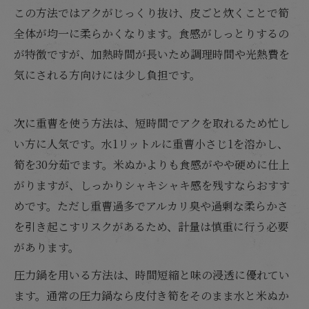
この方法ではアクがじっくり抜け、皮ごと炊くことで筍
全体が均一に柔らかくなります。食感がしっとりするの
が特徴ですが、加熱時間が長いため調理時間や光熱費を
気にされる方向けには少し負担です。
次に重曹を使う方法は、短時間でアクを取れるため忙し
い方に人気です。水1リットルに重曹小さじ1を溶かし、
筍を30分茹でます。米ぬかよりも食感がやや硬めに仕上
がりますが、しっかりシャキシャキ感を残すならおすす
めです。ただし重曹過多でアルカリ臭や過剰な柔らかさ
を引き起こすリスクがあるため、計量は慎重に行う必要
があります。
圧力鍋を用いる方法は、時間短縮と味の浸透に優れてい
ます。通常の圧力鍋なら皮付き筍をそのまま水と米ぬか