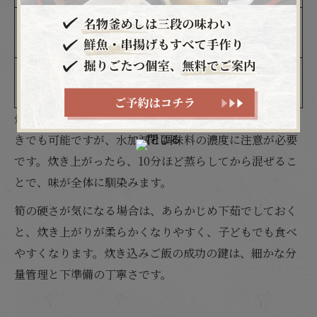
小さじ1〜2（お好
醤油
色味と風味を整える
みで）
通常の炊飯時と同
水
調味料分を引いて調整
量
炊飯器の設定は「炊き込みモード」が最適です。通常炊
きでも可能ですが、水加減と調味料の濃度に注意が必要
です。炊き上がったら、10分ほど蒸らしてから混ぜるこ
とで、味が全体に馴染みます。
筍の硬さが気になる場合は、あらかじめ下茹でしておく
と、炊き上がりが柔らかくなりやすく、子どもでも食べ
やすくなります。炊き込みご飯の成功の鍵は、細かな分
量管理と下準備の丁寧さです。